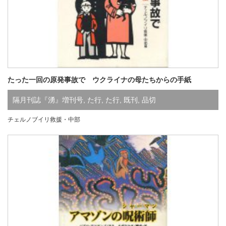
たった一回の原発事故で ウクライナの母たちからの手紙
隔月刊誌『湧』増刊号
,
た行
,
た行
,
既刊
,
品切
チェルノブイリ救援・中部