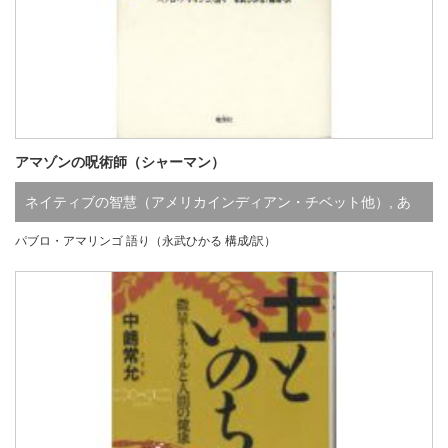
アマゾンの呪術師（シャーマン）
ネイティブの智慧（アメリカインディアン・チベット他）
,
あ
パブロ・アマリンゴ 語り（永武ひかる 構成/訳）
行
,
あ行
,
は行
,
既刊