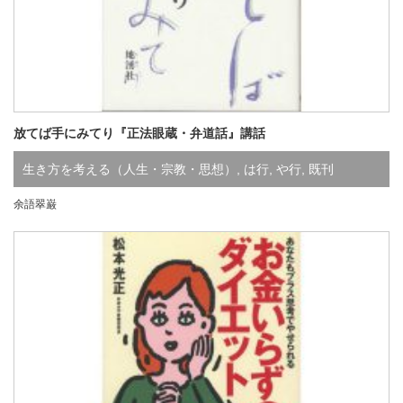
放てば手にみてり『正法眼蔵・弁道話』講話
生き方を考える（人生・宗教・思想）
,
は行
,
や行
,
既刊
余語翠巌