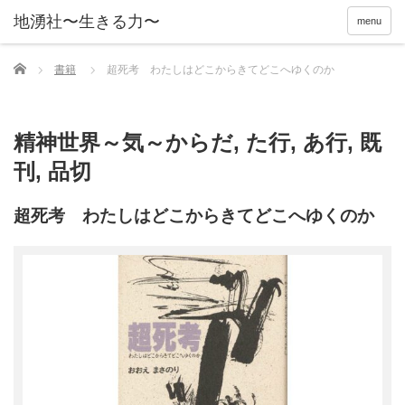
menu
Home
書籍
超死考 わたしはどこからきてどこへゆくのか
精神世界～気～からだ
,
た行
,
あ行
,
既
刊
,
品切
超死考 わたしはどこからきてどこへゆくのか