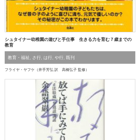
シュタイナー幼稚園の遊びと手仕事 生きる力を育む７歳までの
教育
教育・福祉
,
さ行
,
は行
,
や行
,
既刊
フライヤ・ヤフケ（井手芳弘 訳 高橋弘子 監修）