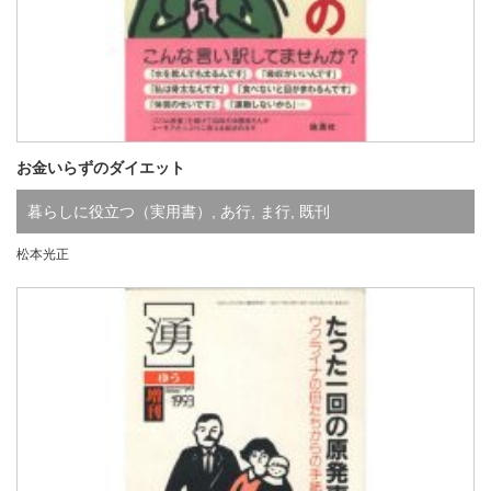
お金いらずのダイエット
暮らしに役立つ（実用書）
,
あ行
,
ま行
,
既刊
松本光正