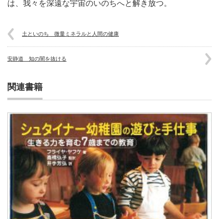
は、我々を深遠な宇宙のいのちへと解き放つ。
土といのち 微量ミネラルと人間の健康
安静道 知の闇を抜ける
関連書籍