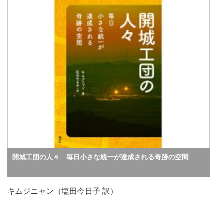
開城工団の人々 毎日小さな統一が達成される奇跡の空間
キムジニャン（塩田今日子 訳）