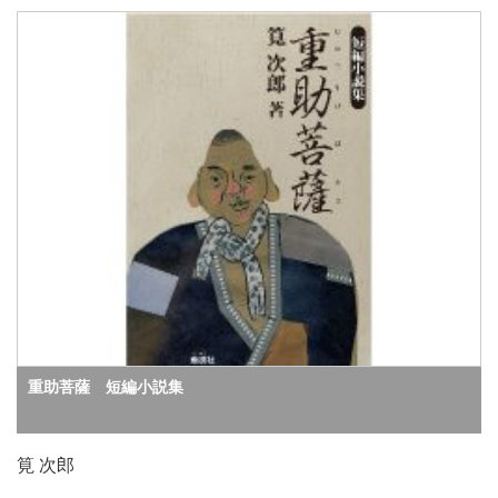
重助菩薩 短編小説集
筧 次郎