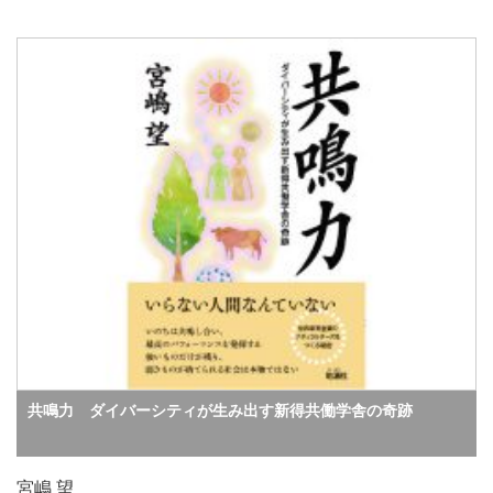
共鳴力 ダイバーシティが生み出す新得共働学舎の奇跡
宮嶋 望