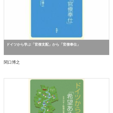
ドイツから学ぶ「官僚支配」から「官僚奉仕」
関口博之