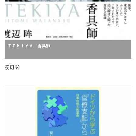
ＴＥＫＩＹＡ 香具師
渡辺 眸