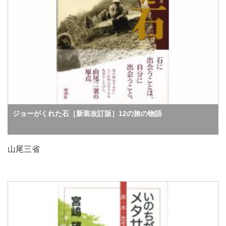
ジョーがくれた石［新装改訂版］12の旅の物語
山尾三省