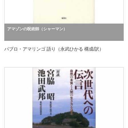
アマゾンの呪術師（シャーマン）
パブロ・アマリンゴ 語り（永武ひかる 構成/訳）