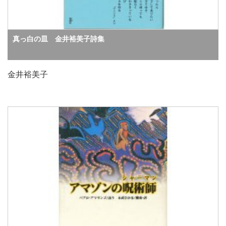
真っ白の皿 金井裕美子詩集
金井裕美子