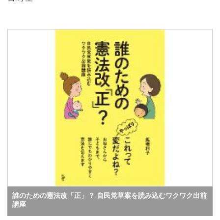
誰のための憲法改「正」？ 自民党草案を読み込むワクワク出前
講座