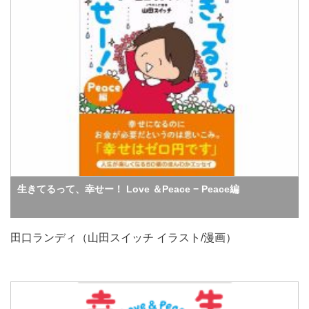
生きてるって、幸せー！ Love ＆Peace − Peace編
田口ランディ（山田スイッチ イラスト/漫画）