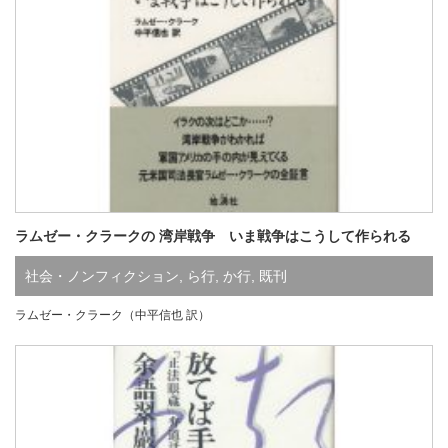
ラムゼー・クラークの 湾岸戦争 いま戦争はこうして作られる
社会・ノンフィクション
,
ら行
,
か行
,
既刊
ラムゼー・クラーク（中平信也 訳）