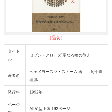
［品切］
タイト
セブン・アローズ 聖なる輪の教え
ル
ヘェメヨースツ・ストーム 著 阿部珠
著者名
理 訳
発行年
1992年
ページ
A5変型上製
192ページ