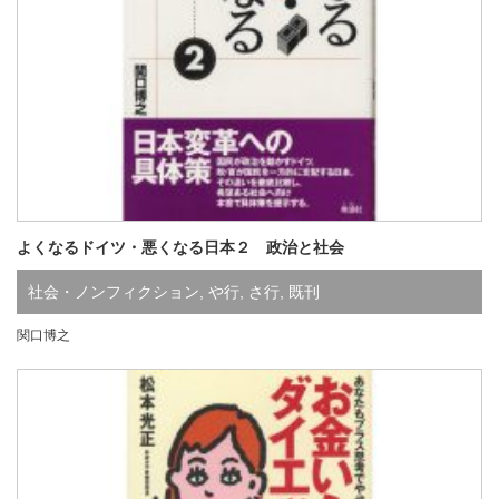
よくなるドイツ・悪くなる日本２ 政治と社会
社会・ノンフィクション
,
や行
,
さ行
,
既刊
関口博之