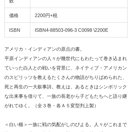
数
価格
2200円+税
ISBN
ISBN4-88503-096-3 C0098 \2200E
アメリカ・インディアンの原点の書。
平原インディアンの人々が幾世代にもわたって巻き込まれ
ていった白人との戦いを背景に、ネイティブ・アメリカン
のスピリッツを教えるたくさんの物語がちりばめられた、
死と再生の一大叙事詩。教えは、あるときはシンボリック
な出来事を借りて、一族の長老から子どもたちへと語り継
がれてゆく。（全３巻・各Ａ５変型判上製）
＜白い楯＞一族に戦の気配がしのびよる。人々がこれまで