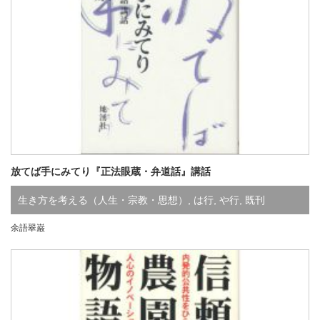
放てば手にみてり『正法眼蔵・弁道話』講話
生き方を考える（人生・宗教・思想）
,
は行
,
や行
,
既刊
余語翠巌