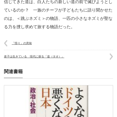
信じてきた道は、白人たちの新しい道の前で滅びようとし
ているのか？ 一族のチーフが子どもたちに語り聞かせた
のは、＜跳ぶネズミ＞の物語、一匹の小さなネズミが聖な
る力を捜し求めて旅する物語だった。
「悟り」の意味
老子は生きている 現代に探る「道（タオ）」
関連書籍