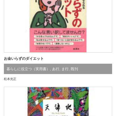
お金いらずのダイエット
暮らしに役立つ（実用書）
,
あ行
,
ま行
,
既刊
松本光正