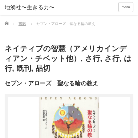
menu
Home
書籍
セブン・アローズ 聖なる輪の教え
ネイティブの智慧（アメリカインデ
ィアン・チベット他）
,
さ行
,
さ行
,
は
行
,
既刊
,
品切
セブン・アローズ 聖なる輪の教え