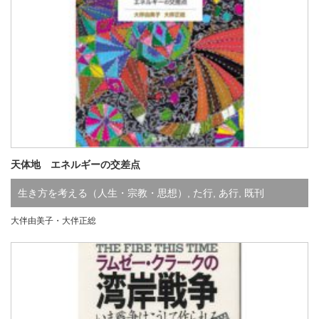
天体地 エネルギーの交差点
生き方を考える（人生・宗教・思想）
,
た行
,
あ行
,
既刊
大伴由美子・大伴正総