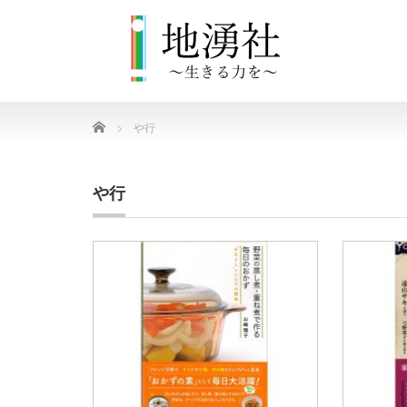
Home
や行
や行