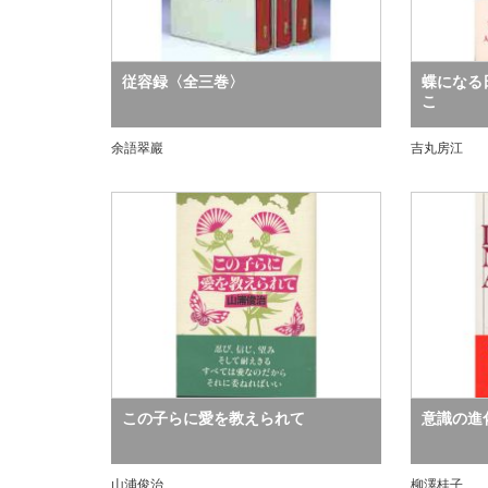
従容録〈全三巻〉
蝶になる
こ
余語翠巖
吉丸房江
この子らに愛を教えられて
意識の進
山浦俊治
柳澤桂子