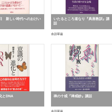
日 新しい時代へのおけい
いたるところ道なり『典座教訓』講
話
余語翠巌
化とDNA
禅の十戒『禅戒鈔』講話
余語翠巌