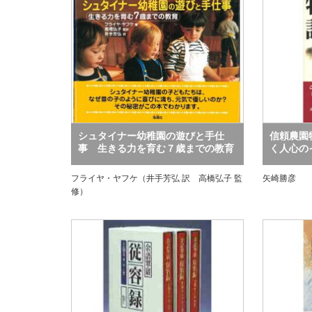
シュタイナー幼稚園の遊びと手仕
信頼農園
事 生きる力を育む７歳までの教育
く人心の
フライヤ・ヤフケ（井手芳弘 訳 高橋弘子 監
矢崎勝彦
修）