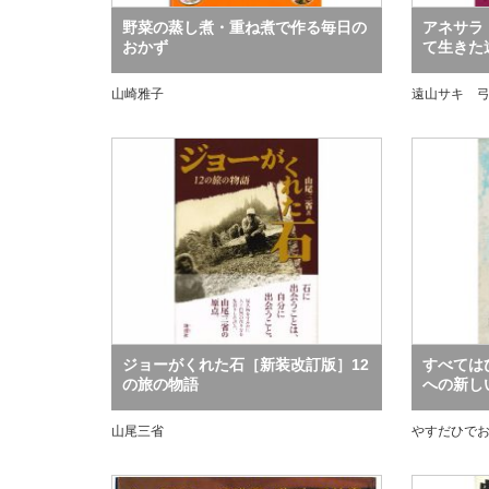
野菜の蒸し煮・重ね煮で作る毎日の
アネサラ
おかず
て生きた
山崎雅子
遠山サキ 
ジョーがくれた石［新装改訂版］12
すべては
の旅の物語
への新し
山尾三省
やすだひで