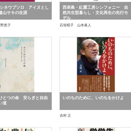
 シネウプソロ アイヌとし
西表島・紅露工房シンフォニー 自
遠山サキの生涯
然共生型暮らし・文化再生の先行モ
デル
弓野恵子
石垣昭子 山本眞人
ひとつの命 安らぎと自由
いのちのために、いのちをかけよ
い道
お
吉村 正