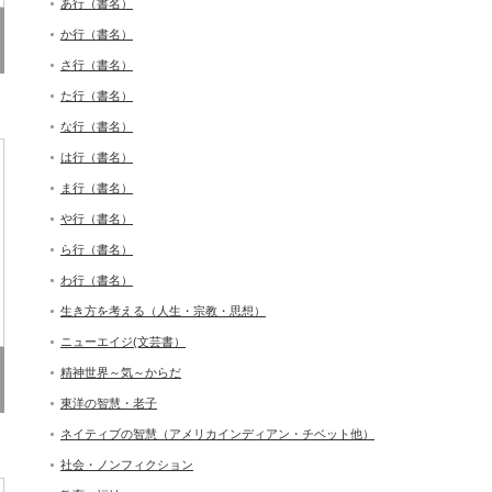
あ行（書名）
か行（書名）
さ行（書名）
た行（書名）
な行（書名）
は行（書名）
ま行（書名）
や行（書名）
ら行（書名）
わ行（書名）
生き方を考える（人生・宗教・思想）
ニューエイジ(文芸書）
精神世界～気～からだ
東洋の智慧・老子
ネイティブの智慧（アメリカインディアン・チベット他）
社会・ノンフィクション