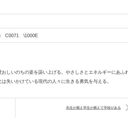
-6 C0071 \1000E
愛おしいのちの姿を謳い上げる。やさしさとエネルギーにあふ
文は失いかけている現代の人々に生きる勇気を与える。
先生が燃え学生が燃えて学校がある