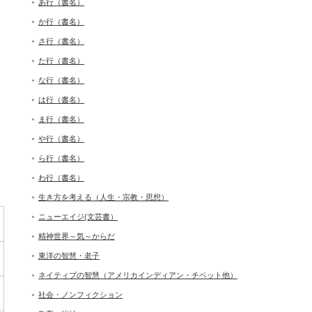
あ行（書名）
か行（書名）
さ行（書名）
た行（書名）
な行（書名）
は行（書名）
ま行（書名）
や行（書名）
ら行（書名）
わ行（書名）
生き方を考える（人生・宗教・思想）
ニューエイジ(文芸書）
精神世界～気～からだ
東洋の智慧・老子
ネイティブの智慧（アメリカインディアン・チベット他）
社会・ノンフィクション