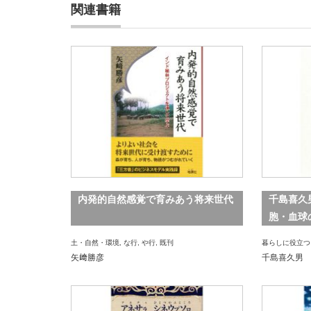
関連書籍
内発的自然感覚で育みあう将来世代
千島喜久
胞・血球
土・自然・環境
,
な行
,
や行
,
既刊
暮らしに役立つ
矢﨑勝彦
千島喜久男