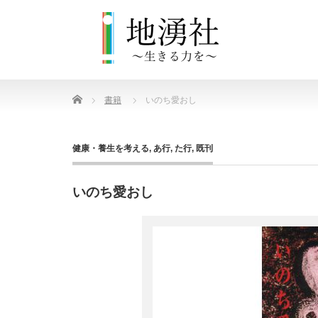
Home
書籍
いのち愛おし
健康・養生を考える
,
あ行
,
た行
,
既刊
いのち愛おし