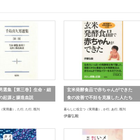
男選集【第三巻】生命・細
玄米発酵食品で赤ちゃんができた
の起源と腸造血説
食の改善で不妊を克服した人たち
（実用書）
,
た行
,
た行
,
既刊
暮らしに役立つ（実用書）
,
か行
,
あ行
,
既刊
伊藤弘毅