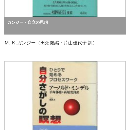
ガンジー・自立の思想
Ｍ. Ｋ.ガンジー（田畑健編・片山佳代子 訳）