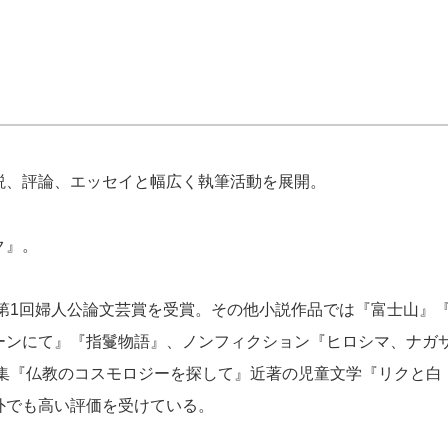
、評論、エッセイと幅広く執筆活動
を展開。
ク』。
第1回婦人公論文芸賞を受賞。その他小説作品では『富士山』
ーンにて』『
指鬘物語』、ノンフィクション『ヒロシマ、ナガ
集『仏教のコスモロジーを探して
』近著の児童文学『リクと白
外でも高い評価を受けている。