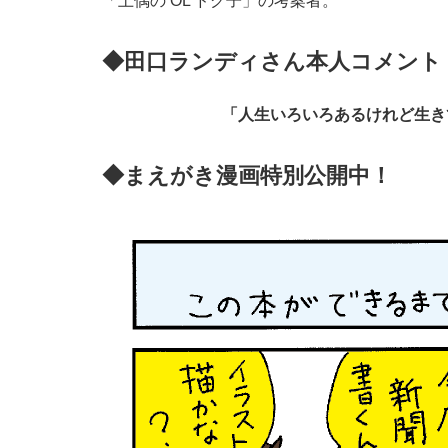
「土偶の OL ドグ子」の考案者。
◆田口ランディさん本人コメント
「人生いろいろあるけれど生き
◆まえがき漫画特別公開中！