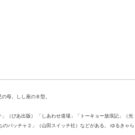
の母。しし座のＢ型。
チ」（ぴあ出版） 「しあわせ道場」「トーキョー放浪記」（光
ちのバッチャ２」（山田スイッチ社）など
がある。 ゆるきゃら