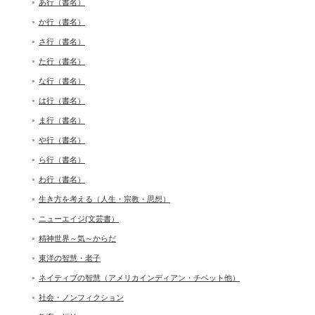
あ行（書名）
か行（書名）
さ行（書名）
た行（書名）
な行（書名）
は行（書名）
ま行（書名）
や行（書名）
ら行（書名）
わ行（書名）
生き方を考える（人生・宗教・思想）
ニューエイジ(文芸書）
精神世界～気～からだ
東洋の智慧・老子
ネイティブの智慧（アメリカインディアン・チベット他）
社会・ノンフィクション