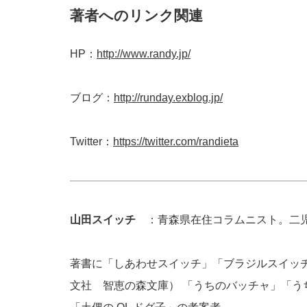
著者へのリンク関連
HP：
http://www.randy.jp/
ブログ：
http://runday.exblog.jp/
Twitter：
https://twitter.com/randieta
山田スイッチ
：青森県在住コラムニスト。二児
著書に「しあわせスイッチ」「ブラジルスイッ
文社 智恵の森文庫） 「うちのバッチャ」「う