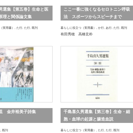
男選集【第五巻】生命と医
ここ一番に強くなるセロトニン呼吸
原理と関係論文集
法 スポーツからスピーチまで
（実用書）
,
た行
,
た行
,
既刊
暮らしに役立つ（実用書）
,
か行
,
あ行
,
た行
,
既刊
有田秀穂 高橋玄朴
皿 金井裕美子詩集
千島喜久男選集【第三巻】生命・細
胞・血球の起源と腸造血説
行
,
既刊
暮らしに役立つ（実用書）
,
た行
,
た行
,
既刊