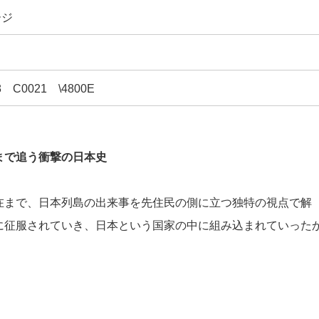
ージ
-8 C0021 \4800E
まで追う衝撃の日本史
在まで、日本列島の出来事を先住民の側に立つ独特の視点で解
に征服されていき、日本という国家の中に組み込まれていった