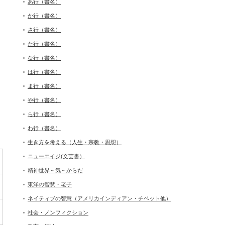
あ行（書名）
か行（書名）
さ行（書名）
た行（書名）
な行（書名）
は行（書名）
ま行（書名）
や行（書名）
ら行（書名）
わ行（書名）
生き方を考える（人生・宗教・思想）
ニューエイジ(文芸書）
精神世界～気～からだ
東洋の智慧・老子
ネイティブの智慧（アメリカインディアン・チベット他）
社会・ノンフィクション