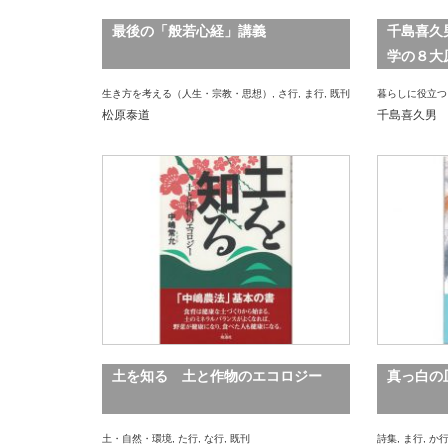
最後の「般若心経」講義
千島喜久
学の８大
生き方を考える（人生・宗教・思想）
,
さ行
,
ま行
,
既刊
暮らしに役立つ
松原泰道
千島喜久男
土を知る 土と作物のエコロジー
真っ白の
土・自然・環境
,
た行
,
な行
,
既刊
詩集
,
ま行
,
か