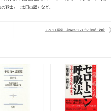
虹の戦士』（太田出版）など。
チベット医学 身体のとらえ方と診断・治療