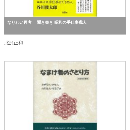
なりわい再考 聞き書き 昭和の手仕事職人
北沢正和