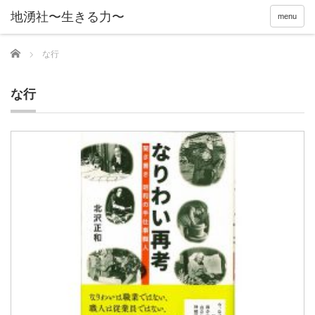
menu
Home
な行
な行