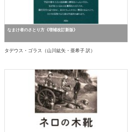
なまけ者のさとり方《増補改訂新版》
タデウス・ゴラス（山川紘矢・亜希子 訳）