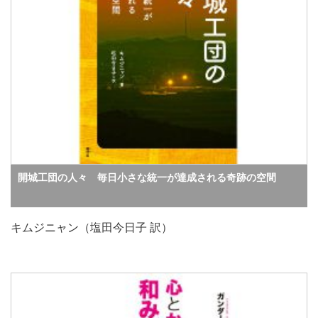
開城工団の人々 毎日小さな統一が達成される奇跡の空間
キムジニャン（塩田今日子 訳）