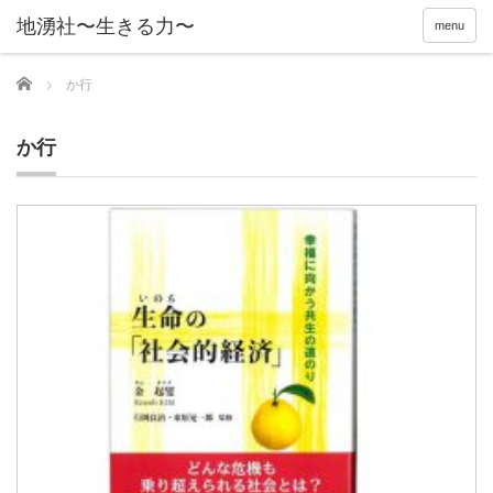
menu
Home
か行
か行