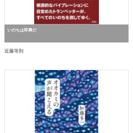
いのちは即興だ
近藤等則