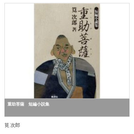
重助菩薩 短編小説集
筧 次郎