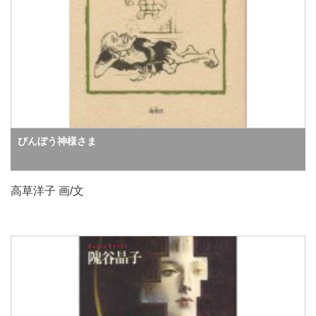
びんぼう神様さま
高草洋子 画/文