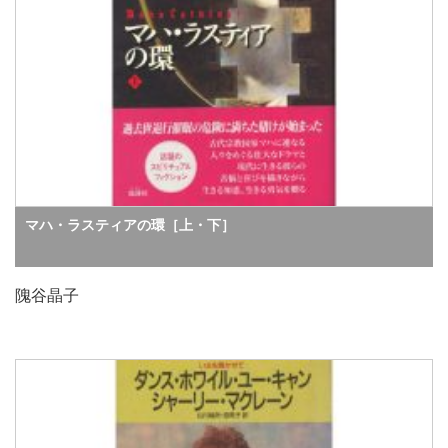
マハ・ラスティアの環［上・下］
隗谷晶子