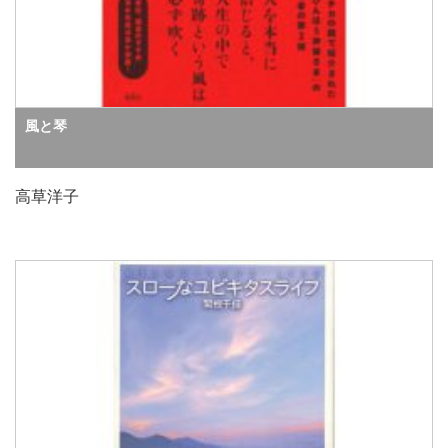
風と琴
高草洋子