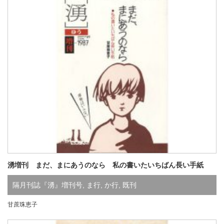
湧増刊 まだ、まにあうのなら 私の書いたいちばん長い手紙
隔月刊誌『湧』増刊号
,
ま行
,
か行
,
既刊
甘蔗珠恵子