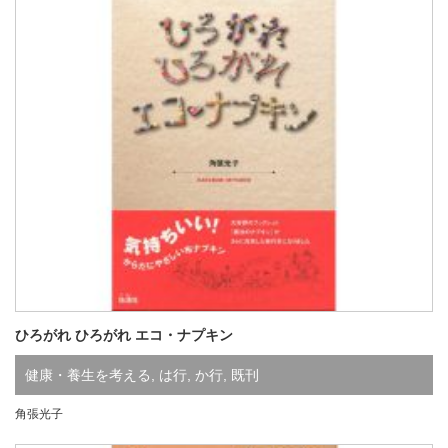
ひろがれ ひろがれ エコ・ナプキン
健康・養生を考える
,
は行
,
か行
,
既刊
角張光子