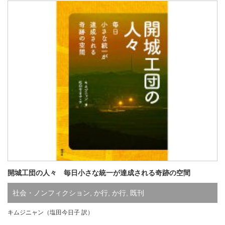
開城工団の人々 毎日小さな統一が達成される奇跡の空間
社会・ノンフィクション
,
か行
,
か行
,
既刊
キムジニャン（塩田今日子 訳）