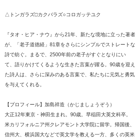
△トンガラズ□カクバラズ○コロガッテユク
『タオ・ヒア・ナウ』から21年、新たな境地に立った著者
が、「老子道徳経」81章をさらにシンプルでストレートな
詩で紡ぐ。まるで、2500年前の老子がすぐとなりにい
て、語りかけてくるような生きた言葉が躍る。90歳を迎え
た詩人は、さらに深みのある言葉で、私たちに元気と勇気
を与えてくれる。
【プロフィール】加島祥造（かじましょうぞう）
大正12年東京・神田生まれ。90歳。早稲田大英文科卒。
米カリフォルニア州クレアモント大学院に留学。帰国後、
信州大、横浜国大などで英文学を教える一方、多くの英米