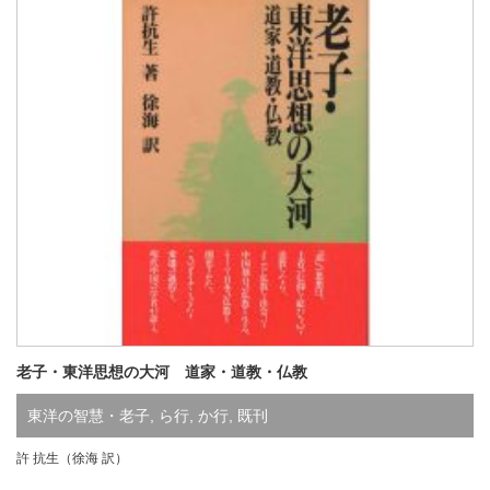
老子・東洋思想の大河 道家・道教・仏教
東洋の智慧・老子
,
ら行
,
か行
,
既刊
許 抗生（徐海 訳）