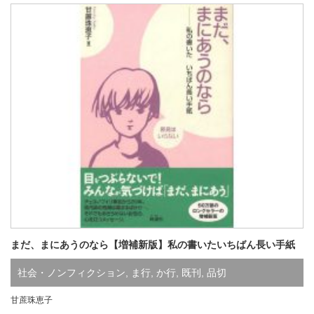
まだ、まにあうのなら【増補新版】私の書いたいちばん長い手紙
社会・ノンフィクション
,
ま行
,
か行
,
既刊
,
品切
甘蔗珠恵子