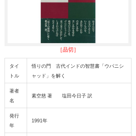
［品切］
タイ
悟りの門 古代インドの智慧書「ウパニシ
トル
ャッド」を解く
著者
素空慈 著 塩田今日子 訳
名
発行
1991年
年