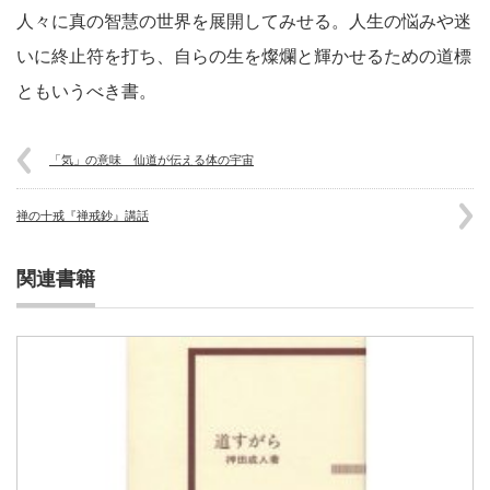
人々に真の智慧の世界を展開してみせる。人生の悩みや迷
いに終止符を打ち、自らの生を燦爛と輝かせるための道標
ともいうべき書。
「気」の意味 仙道が伝える体の宇宙
禅の十戒『禅戒鈔』講話
関連書籍