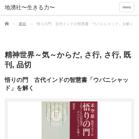
menu
Home
書籍
悟りの門 古代インドの智慧書「ウパニシャッド」を解く
精神世界～気～からだ
,
さ行
,
さ行
,
既
刊
,
品切
悟りの門 古代インドの智慧書「ウパニシャッ
ド」を解く