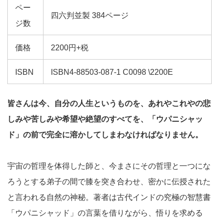
ペー
四六判並製 384ページ
ジ数
価格
2200円+税
ISBN
ISBN4-88503-087-1 C0098 \2200E
皆さんは今、自分の人生というものを、あれやこれやの悲
しみや苦しみや希望や絶望のすべてを、「ウパニシャッ
ド」の前で完全に溶かしてしまわなければなりません。
宇宙の哲理を体得した師と、今まさにその哲理と一つにな
ろうとする弟子の間で膝を突き合わせ、密かに伝授された
と言われる自然の神秘。著者は古代インドの究極の智慧書
「ウパニシャッド」の言葉を借りながら、悟りを求める