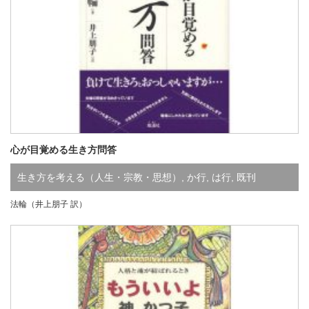
心が目覚める生き方問答
生き方を考える（人生・宗教・思想）
,
か行
,
は行
,
既刊
法輪（井上朋子 訳）