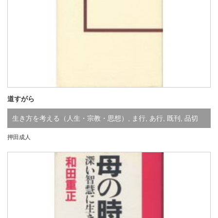
道すがら
生き方を考える（人生・宗教・思想）
,
ま行
,
あ行
,
既刊
,
品切
押田成人