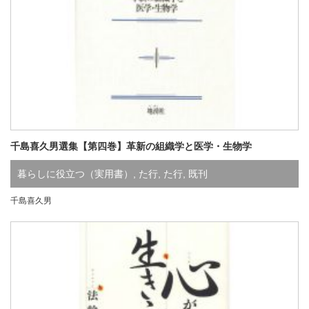
千島喜久男選集【第四巻】革新の組織学と医学・生物学
暮らしに役立つ（実用書）
,
た行
,
た行
,
既刊
千島喜久男