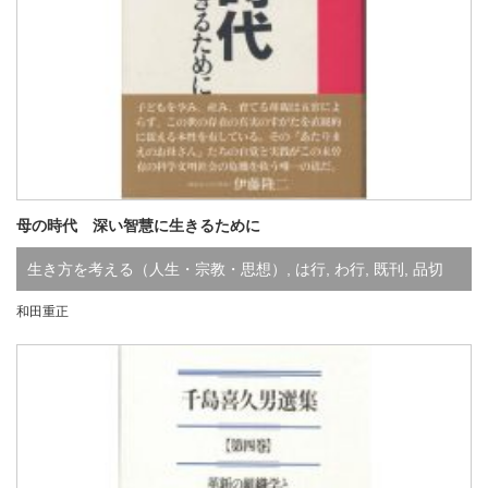
母の時代 深い智慧に生きるために
生き方を考える（人生・宗教・思想）
,
は行
,
わ行
,
既刊
,
品切
和田重正