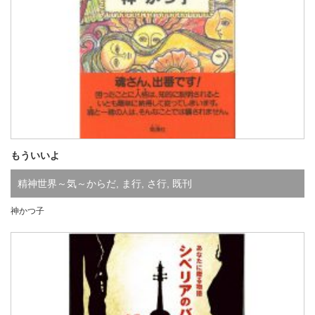
もういいよ
精神世界～気～からだ
,
ま行
,
さ行
,
既刊
神かつ子