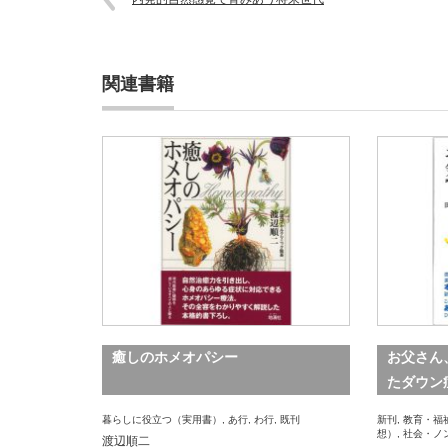
関連書籍
癒しのホメオパシー
お父さん
たダウン
暮らしに役立つ（実用書）
,
あ行
,
わ行
,
既刊
新刊
,
教育・福
想）
,
社会・ノ
渡辺順二