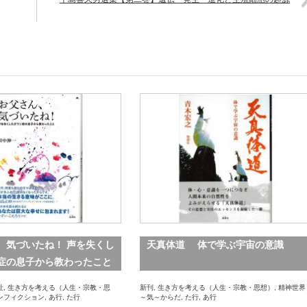
、気づいたね！ 声を失くし
天真体道 体で学ぶ宇宙の意識
症の息子から教わったこと
祉
,
生き方を考える（人生・宗教・思
新刊
,
生き方を考える（人生・宗教・思想）
,
精神世界
ンフィクション
,
あ行
,
た行
～気～からだ
,
た行
,
あ行