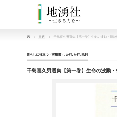
Home
書籍
千島喜久男選集【第一巻】生命の波動・螺旋
暮らしに役立つ（実用書）
,
た行
,
た行
,
既刊
千島喜久男選集【第一巻】生命の波動・