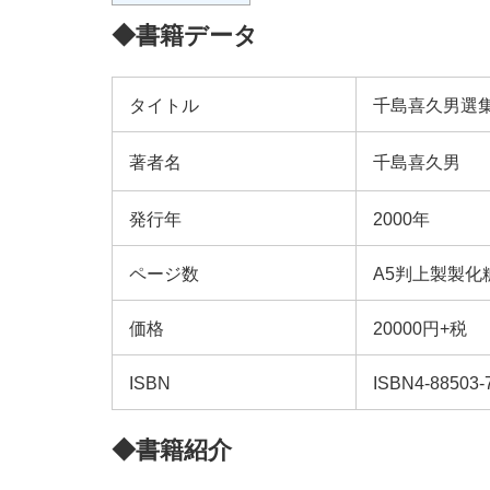
◆書籍データ
タイトル
千島喜久男選
著者名
千島喜久男
発行年
2000年
ページ数
A5判上製製化
価格
20000円+税
ISBN
ISBN4-88503-
◆書籍紹介