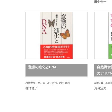
田中伸一
意識の進化とDNA
自然流食
のアドバ
精神世界～気～からだ
,
あ行
,
や行
,
既刊
新刊
,
暮らしに
柳澤桂子
真弓定夫