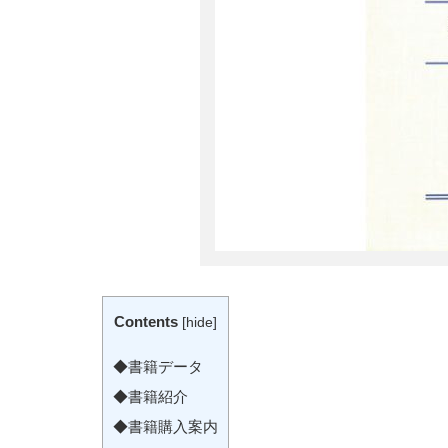
Contents
[
hide
]
◆書籍データ
◆書籍紹介
◆書籍購入案内