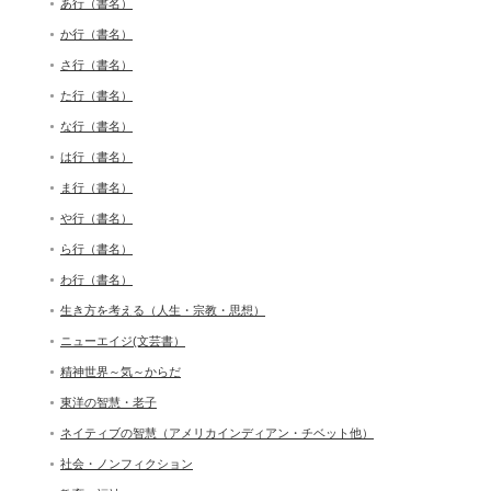
あ行（書名）
か行（書名）
さ行（書名）
た行（書名）
な行（書名）
は行（書名）
ま行（書名）
や行（書名）
ら行（書名）
わ行（書名）
生き方を考える（人生・宗教・思想）
ニューエイジ(文芸書）
精神世界～気～からだ
東洋の智慧・老子
ネイティブの智慧（アメリカインディアン・チベット他）
社会・ノンフィクション