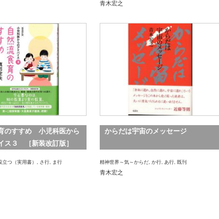
青木宏之
育のすすめ 小児科医から
からだは宇宙のメッセージ
イス３ ［新装改訂版］
役立つ（実用書）
,
さ行
,
ま行
精神世界～気～からだ
,
か行
,
あ行
,
既刊
青木宏之