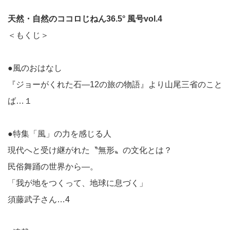
天然・自然のココロじねん36.5° 風号vol.4
＜もくじ＞
●風のおはなし
『ジョーがくれた石—12の旅の物語』より山尾三省のこと
ば…１
●特集「風」の力を感じる人
現代へと受け継がれた〝無形〟の文化とは？
民俗舞踊の世界から—。
「我が地をつくって、地球に息づく」
須藤武子さん…4