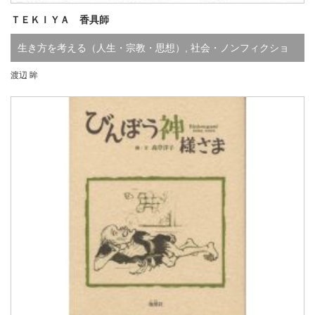
ＴＥＫＩＹＡ 香具師
生き方を考える（人生・宗教・思想）
,
社会・ノンフィクショ
渡辺 眸
ン
,
た行
,
わ行
,
既刊