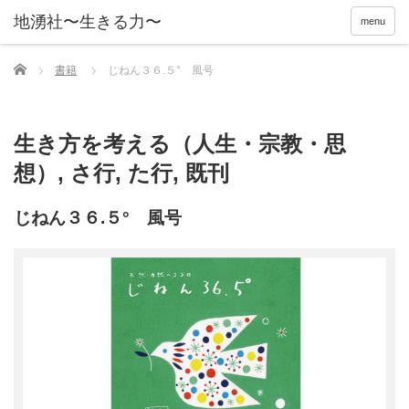
menu
Home
書籍
じねん３６.５° 風号
生き方を考える（人生・宗教・思
想）
,
さ行
,
た行
,
既刊
じねん３６.５° 風号