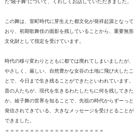
た“綾子舞”
について、くわしくお話していただきました。
この舞は、室町時代に芽生えた都文化が発祥起源となって
おり、初
期歌舞伎の面影を残していることから、重要無形
文化財として指定
を受けています。
時代の移り変わりとともに都では廃れてしまいましたが、
やさしく
、厳しい、自然豊かな女谷の土地に飛び火したこ
とで、今日まで生
き残ることができたといわれています。
昔の人たちが、現代を生きるわたしたちに何を残してきた
か。綾子
舞の世界を知ることで、先祖の時代からずーっと
発信されてきてい
る、大きなメッセージを受けとることが
できました。
＝＝＝＝＝＝＝＝＝＝＝＝＝＝＝＝＝＝＝＝