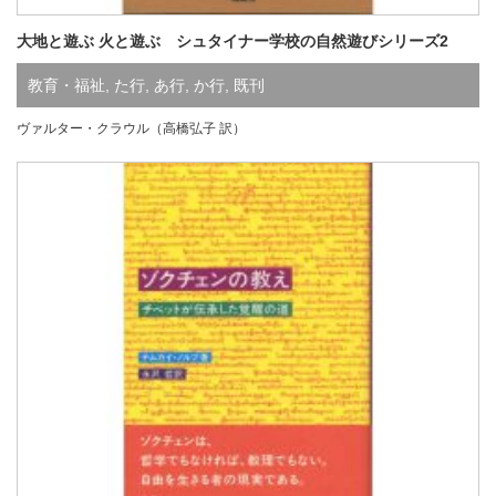
大地と遊ぶ 火と遊ぶ シュタイナー学校の自然遊びシリーズ2
教育・福祉
,
た行
,
あ行
,
か行
,
既刊
ヴァルター・クラウル（高橋弘子 訳）