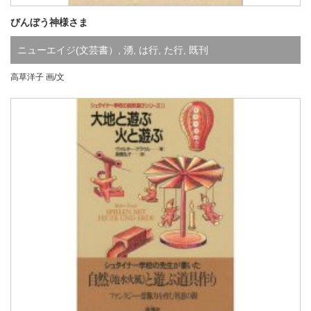
びんぼう神様さま
ニューエイジ(文芸書）
,
湧
,
は行
,
た行
,
既刊
高草洋子 画/文