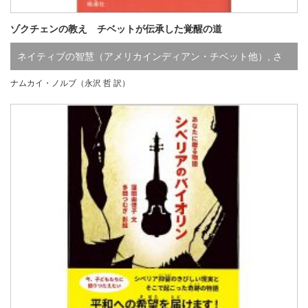
ゾクチェンの教え チベットが伝承した覚醒の道
ネイティブの智慧（アメリカインディアン・チベット他）
,
さ
ナムカイ・ノルブ（永沢 哲 訳）
行
,
な行
,
既刊
,
品切