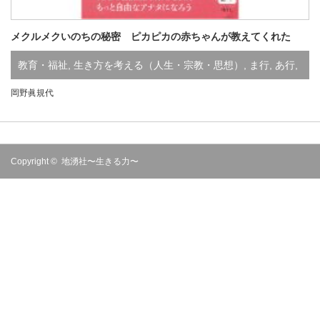
メクルメクいのちの秘密 ピカピカの赤ちゃんが教えてくれた
教育・福祉
,
生き方を考える（人生・宗教・思想）
,
ま行
,
あ行
,
岡野眞規代
既刊
Copyright ©
地湧社〜生きる力〜