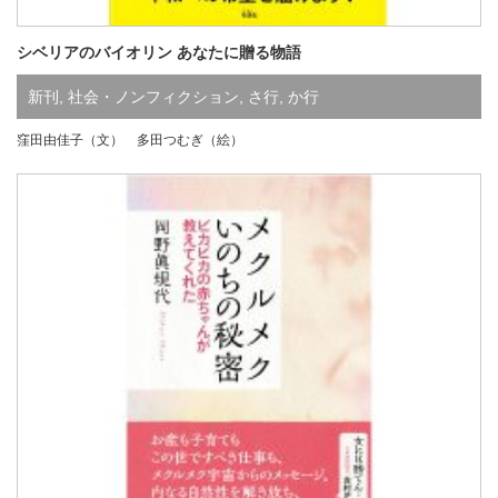
シベリアのバイオリン あなたに贈る物語
新刊
,
社会・ノンフィクション
,
さ行
,
か行
窪田由佳子（文） 多田つむぎ（絵）