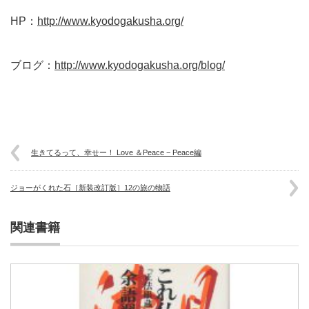
HP：
http://www.kyodogakusha.org/
ブログ：
http://www.kyodogakusha.org/blog/
生きてるって、幸せー！ Love ＆Peace − Peace編
ジョーがくれた石［新装改訂版］12の旅の物語
関連書籍