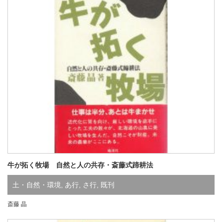
牛が拓く牧場 自然と人の共存・斎藤式蹄耕法
土・自然・環境
,
あ行
,
さ行
,
既刊
斎藤 晶