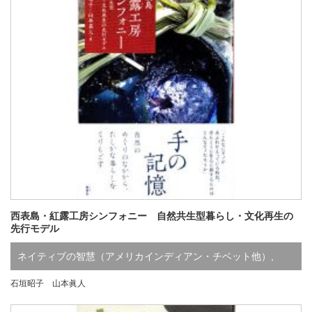
西表島・紅露工房シンフォニー 自然共生型暮らし・文化再生の
先行モデル
ネイティブの智慧（アメリカインディアン・チベット他）
,
石垣昭子 山本眞人
土・自然・環境
,
生き方を考える（人生・宗教・思想）
,
あ行
,
あ行
,
や行