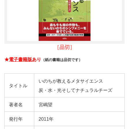
［品切］
★
電子書籍版
あり
（紙の書籍は品切です）
いのちが教えるメタサイエンス
タイトル
炭・水・光そしてナチュラルチーズ
著者名
宮嶋望
発行年
2011年