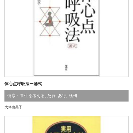
体心点呼吸法ー湧式
健康・養生を考える
,
た行
,
あ行
,
既刊
大伴由美子