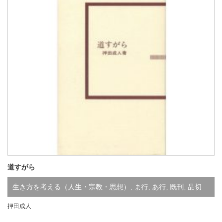
道すがら
生き方を考える（人生・宗教・思想）
,
ま行
,
あ行
,
既刊
,
品切
押田成人