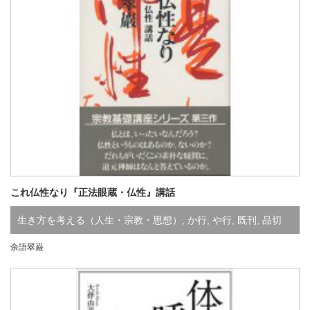
これ仏性なり『正法眼蔵・仏性』講話
生き方を考える（人生・宗教・思想）
,
か行
,
や行
,
既刊
,
品切
余語翠巌