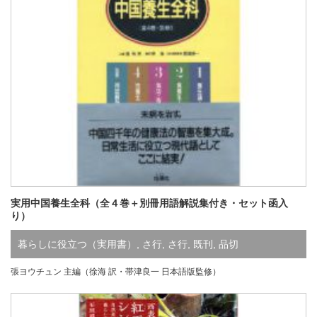
実用中国養生全科（全４巻＋別冊用語解説集付き・セット函入
り）
暮らしに役立つ（実用書）
,
さ行
,
さ行
,
既刊
,
品切
張ヨウチュン 主編（徐海 訳・帯津良一 日本語版監修）