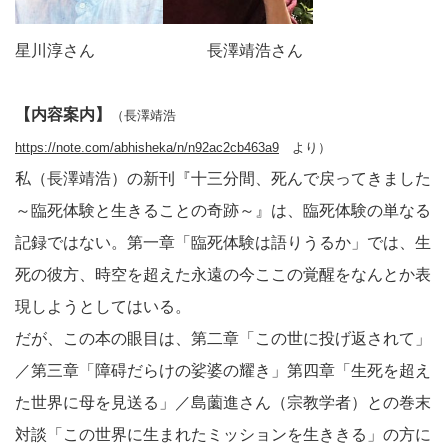
星川淳さん 長澤靖浩さん
【内容案内】
（長澤靖浩
https://note.com/abhisheka/n/n92ac2cb463a9
より）
私（長澤靖浩）の新刊『十三分間、死んで戻ってきました
～臨死体験と生きることの奇跡～』は、臨死体験の単なる
記録ではない。第一章「臨死体験は語りうるか」では、生
死の彼方、時空を超えた永遠の今ここの覚醒をなんとか表
現しようとしてはいる。
だが、この本の眼目は、第二章「この世に投げ返されて」
／第三章「障碍だらけの娑婆の耀き」第四章「生死を超え
た世界に母を見送る」／島薗進さん（宗教学者）との巻末
対談「この世界に生まれたミッションを生ききる」の方に