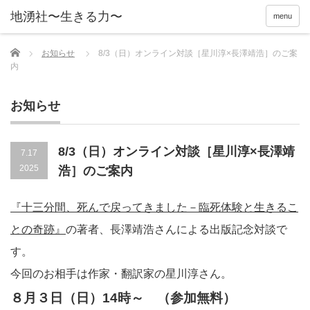
menu
Home
お知らせ
8/3（日）オンライン対談［星川淳×長澤靖浩］のご案
内
お知らせ
8/3（日）オンライン対談［星川淳×長澤靖
7.17
2025
浩］のご案内
『十三分間、死んで戻ってきました－臨死体験と生きるこ
との奇跡』
の著者、長澤靖浩さんによる出版記念対談で
す。
今回のお相手は作家・翻訳家の星川淳さん。
８月３日（日）14時～ （参加無料）