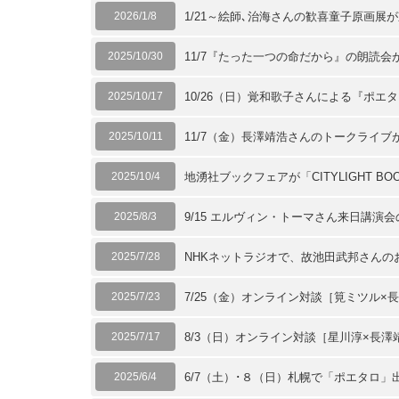
2026/1/8
1/21～絵師､治海さんの歓喜童子原画展
2025/10/30
11/7『たった一つの命だから』の朗読
2025/10/17
10/26（日）覚和歌子さんによる『ポ
2025/10/11
11/7（金）長澤靖浩さんのトークライ
2025/10/4
地湧社ブックフェアが「CITYLIGHT B
2025/8/3
9/15 エルヴィン・トーマさん来日講演
2025/7/28
NHKネットラジオで、故池田武邦さんの
2025/7/23
7/25（金）オンライン対談［筧ミツル×
2025/7/17
8/3（日）オンライン対談［星川淳×長澤
2025/6/4
6/7（土）･８（日）札幌で「ポエタロ