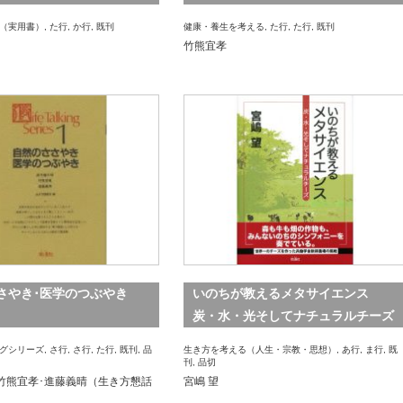
（実用書）
,
た行
,
か行
,
既刊
健康・養生を考える
,
た行
,
た行
,
既刊
竹熊宜孝
さやき･医学のつぶやき
いのちが教えるメタサイエンス
炭・水・光そしてナチュラルチーズ
グシリーズ
,
さ行
,
さ行
,
た行
,
既刊
,
品
生き方を考える（人生・宗教・思想）
,
あ行
,
ま行
,
既
刊
,
品切
竹熊宜孝･進藤義晴（生き方懇話
宮嶋 望