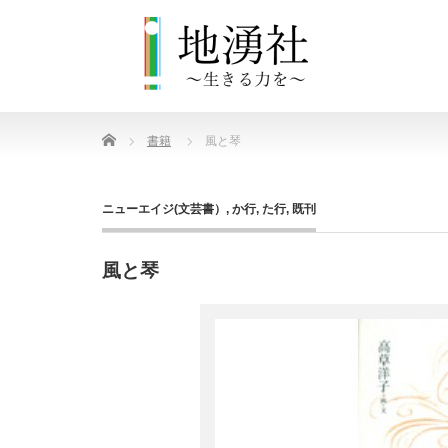
Home
書籍
風と琴
ニューエイジ(文芸書）
,
か行
,
た行
,
既刊
風と琴