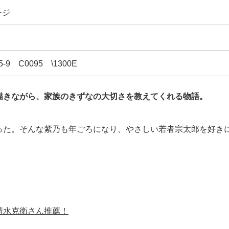
ージ
05-9 C0095 \1300E
描きながら、家族のきずなの大切さを教えてくれる物語。
った。そんな紫乃も年ごろになり、やさしい若者宗太郎を好き
清水克衛さん推薦！