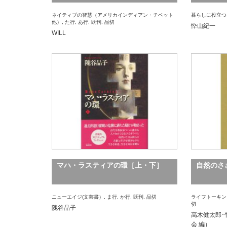
ネイティブの智慧（アメリカインディアン・チベット
暮らしに役立つ
他）
,
た行
,
あ行
,
既刊
,
品切
忰山紀一
WILL
マハ・ラスティアの環［上・下］
自然のさ
ニューエイジ(文芸書）
,
ま行
,
か行
,
既刊
,
品切
ライフトーキン
切
隗谷晶子
高木健太郎･
会 編）