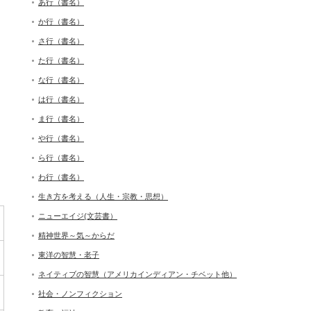
あ行（書名）
か行（書名）
さ行（書名）
た行（書名）
な行（書名）
は行（書名）
ま行（書名）
や行（書名）
ら行（書名）
わ行（書名）
生き方を考える（人生・宗教・思想）
ニューエイジ(文芸書）
精神世界～気～からだ
東洋の智慧・老子
ネイティブの智慧（アメリカインディアン・チベット他）
社会・ノンフィクション