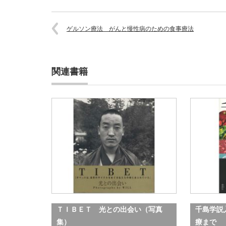
ゲルソン療法 がんと慢性病のための食事療法
関連書籍
ＴＩＢＥＴ 光との出会い（写真
千島学説
集）
療まで