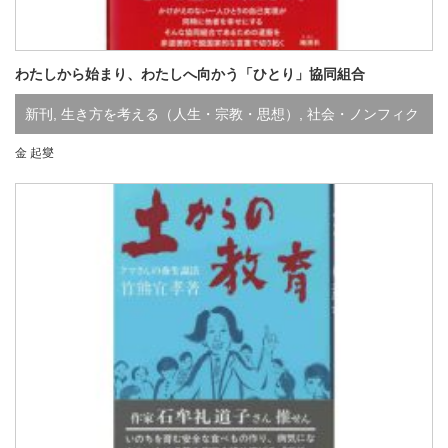
わたしから始まり、わたしへ向かう「ひとり」協同組合
新刊
,
生き方を考える（人生・宗教・思想）
,
社会・ノンフィク
金 起燮
ション
,
わ行
,
か行