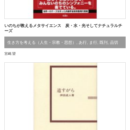
いのちが教えるメタサイエンス 炭・水・光そしてナチュラルチ
ーズ
生き方を考える（人生・宗教・思想）
,
あ行
,
ま行
,
既刊
,
品切
宮嶋 望