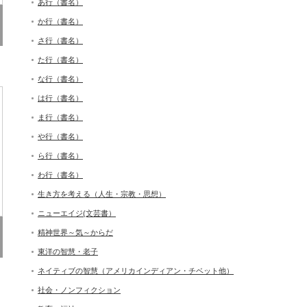
あ行（書名）
か行（書名）
さ行（書名）
た行（書名）
な行（書名）
は行（書名）
ま行（書名）
や行（書名）
ら行（書名）
わ行（書名）
生き方を考える（人生・宗教・思想）
ニューエイジ(文芸書）
精神世界～気～からだ
東洋の智慧・老子
ネイティブの智慧（アメリカインディアン・チベット他）
社会・ノンフィクション