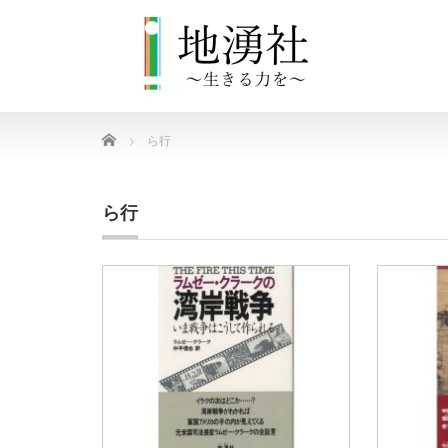
Home
ら行
ら行