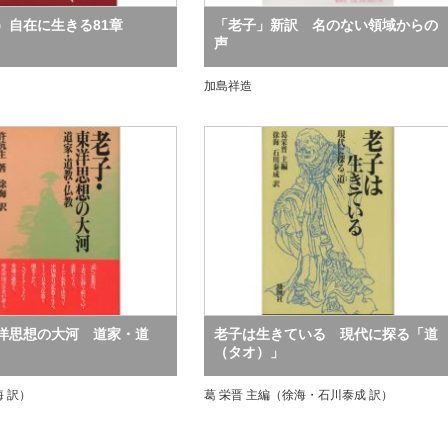
）自在に生きる81章
「老子」新訳 名のない領域からの
声
加島祥造
洋思想の大河 道家・道
老子は生きている 現代に探る「道
（タオ）」
海 訳）
葛 栄晋 主編（徐海・石川泰成 訳）