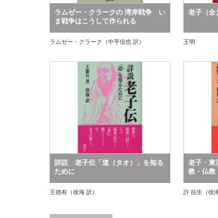
ラムゼー・クラークの 湾岸戦争 い
老子（全
ま戦争はこうして作られる
ラムゼー・クラーク（中平信也 訳）
王明
詳説 老子伝「道（タオ）」を知る
老子・東
ために
教・仏教
王徳有（徐海 訳）
許 抗生（徐