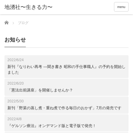
menu
Home
ブログ
お知らせ
2022/6/24
新刊『なりわい再考 ―聞き書き 昭和の手仕事職人』の予約を開始し
ました
2022/6/20
「憲法出前講座」を開催しませんか？
2022/5/30
新刊「野菜の蒸し煮・重ね煮で作る毎日のおかず」7月の発売です
2022/4/8
『ゲルソン療法』オンデマンド版と電子版で発売！