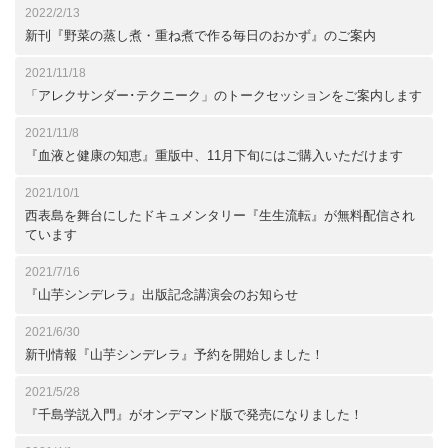
2022/2/13
新刊『野菜の蒸し煮・重ね煮で作る毎日のおかず』のご案内
2021/11/18
「アレクサンダー･テクニーク」のトークセッションをご案内します
2021/11/8
『血液と健康の知恵』重版中、11月下旬にはご購入いただけます
2021/10/1
西表島を舞台にしたドキュメンタリー『生生流転』が無料配信され
ています
2021/7/16
『山芋シンデレラ』出版記念講演会のお知らせ
2021/6/30
新刊情報『山芋シンデレラ』予約を開始しました！
2021/5/28
『千島学説入門』がオンデマンド版で発売になりました！