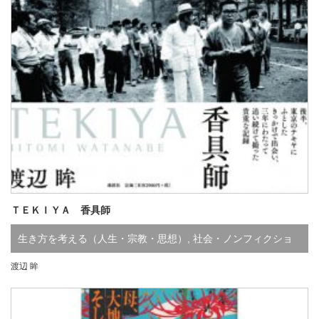
ＴＥＫＩＹＡ 香具師
生き方を考える（人生・宗教・思想）
,
社会・ノンフィクショ
渡辺 眸
ン
,
た行
,
わ行
,
既刊