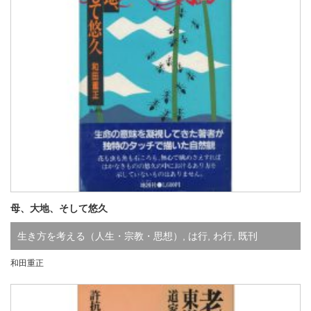
母、大地、そして悠久
生き方を考える（人生・宗教・思想）
,
は行
,
わ行
,
既刊
和田重正