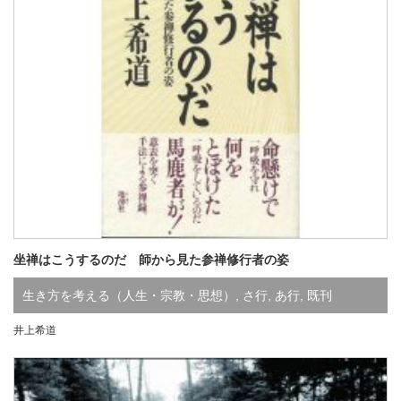
坐禅はこうするのだ 師から見た参禅修行者の姿
生き方を考える（人生・宗教・思想）
,
さ行
,
あ行
,
既刊
井上希道