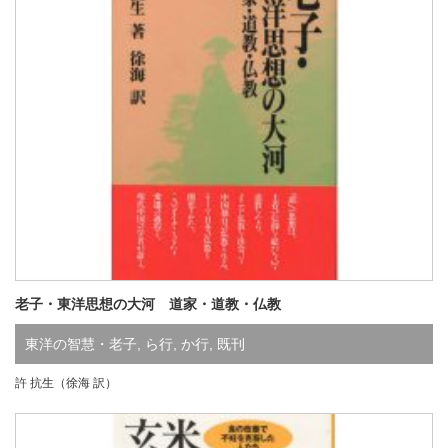
老子・東洋思想の大河 道家・道教・仏教
東洋の智慧・老子
,
ら行
,
か行
,
既刊
許 抗生（徐海 訳）