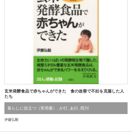
玄米発酵食品で赤ちゃんができた 食の改善で不妊を克服した人
たち
暮らしに役立つ（実用書）
,
か行
,
あ行
,
既刊
伊藤弘毅