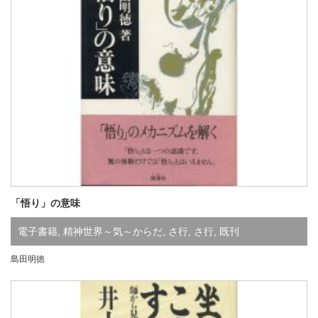
「悟り」の意味
電子書籍
,
精神世界～気～からだ
,
さ行
,
さ行
,
既刊
島田明徳