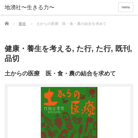
menu
Home
書籍
土からの医療 医・食・農の結合を求めて
健康・養生を考える
,
た行
,
た行
,
既刊
,
品切
土からの医療 医・食・農の結合を求めて