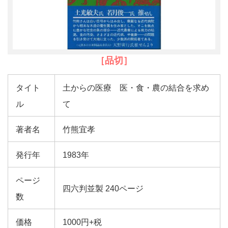
［品切］
タイト
土からの医療 医・食・農の結合を求め
ル
て
著者名
竹熊宜孝
発行年
1983年
ページ
四六判並製 240ページ
数
価格
1000円+税