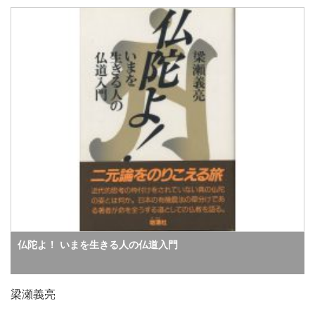
仏陀よ！ いまを生きる人の仏道入門
梁瀬義亮