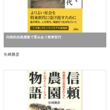
内発的自然感覚で育みあう将来世代
矢﨑勝彦