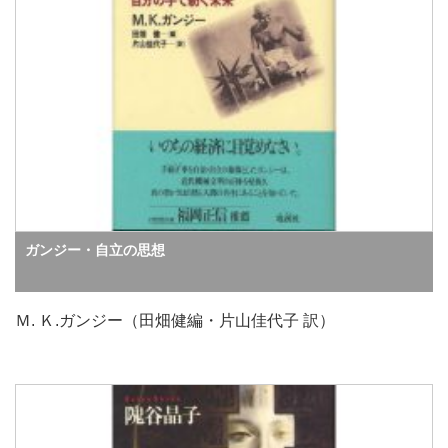
ガンジー・自立の思想
Ｍ. Ｋ.ガンジー（田畑健編・片山佳代子 訳）