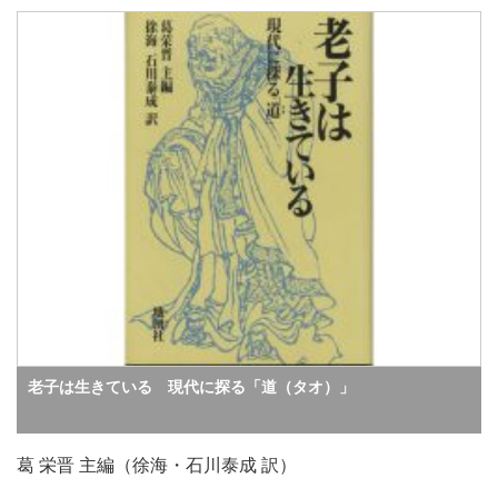
老子は生きている 現代に探る「道（タオ）」
葛 栄晋 主編（徐海・石川泰成 訳）