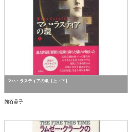
マハ・ラスティアの環［上・下］
隗谷晶子