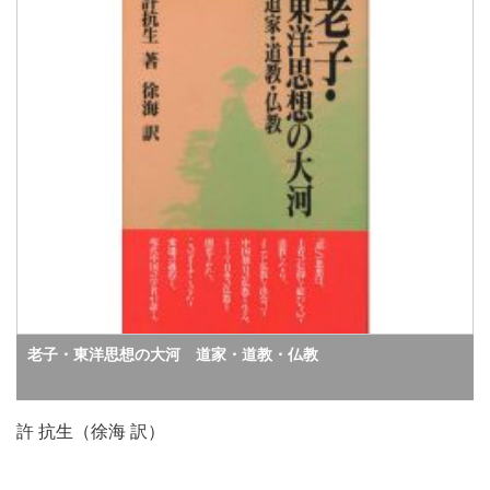
老子・東洋思想の大河 道家・道教・仏教
許 抗生（徐海 訳）