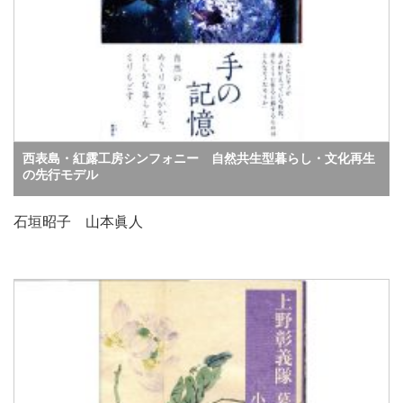
西表島・紅露工房シンフォニー 自然共生型暮らし・文化再生
の先行モデル
石垣昭子 山本眞人