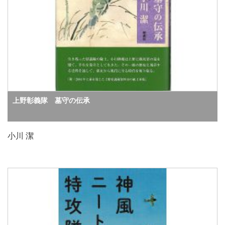
上野彰義隊 墓守の伝承
小川 潔