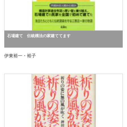
石場建て 伝統構法の家建ててます
伊東裕一・裕子