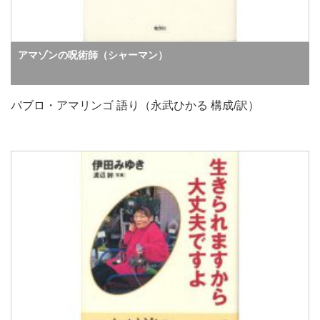
アマゾンの呪術師（シャーマン）
パブロ・アマリンゴ 語り（永武ひかる 構成/訳）