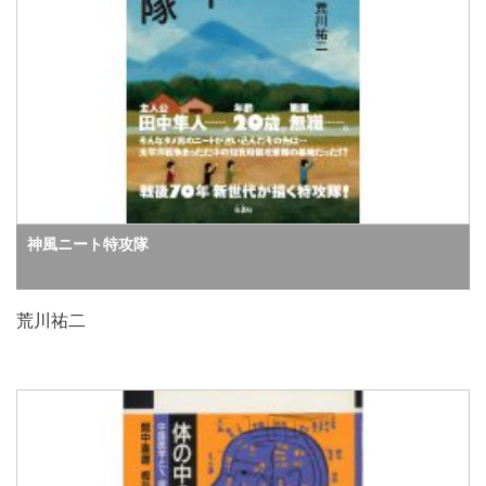
神風ニート特攻隊
荒川祐二