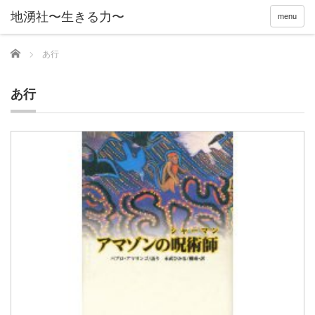
menu
Home
あ行
あ行