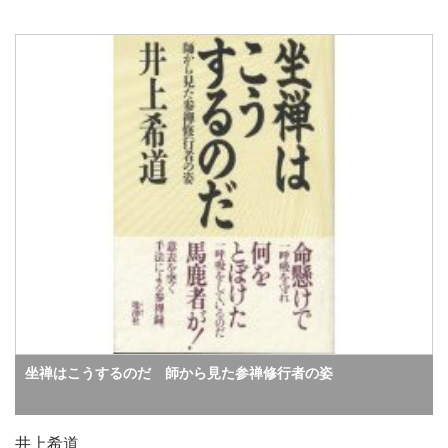
坐禅はこうするのだ 師から見た参禅修行者の姿
井上希道