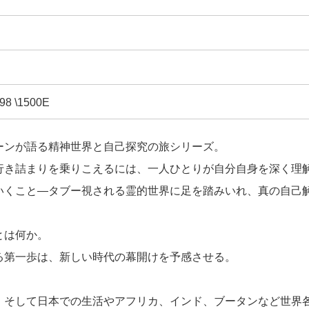
98 \1500E
ーンが語る精神世界と自己探究の旅シリーズ。
行き詰まりを乗りこえるには、一人ひとりが自分自身を深く理
いくこと—タブー視される霊的世界に足を踏みいれ、真の自己
とは何か。
る第一歩は、新しい時代の幕開けを予感させる。
、そして日本での生活やアフリカ、インド、ブータンなど世界