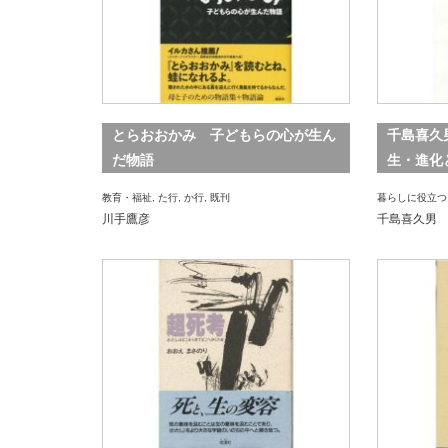
とらおおかみ 子どもらの心が生ん
千島喜久
だ物語
生・進化
教育・福祉
,
た行
,
か行
,
既刊
暮らしに役立つ
川手鷹彦
千島喜久男