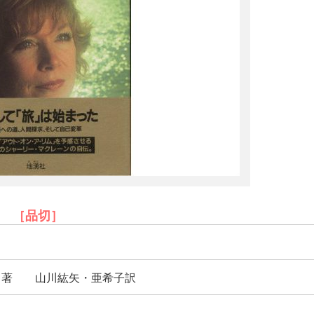
［品切］
 著 山川紘矢・亜希子訳