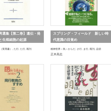
男選集【第二巻】遺伝・発
スプリング・フィールド 新しい時
と生殖細胞の起源
代意識の目覚め
（実用書）
,
た行
,
た行
,
既刊
精神世界～気～からだ
,
さ行
,
ま行
,
既刊
,
品切
正木高志