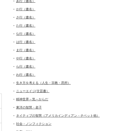
あ行（書名）
か行（書名）
さ行（書名）
た行（書名）
な行（書名）
は行（書名）
ま行（書名）
や行（書名）
ら行（書名）
わ行（書名）
生き方を考える（人生・宗教・思想）
ニューエイジ(文芸書）
精神世界～気～からだ
東洋の智慧・老子
ネイティブの智慧（アメリカインディアン・チベット他）
社会・ノンフィクション