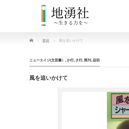
Home
書籍
風を追いかけて
ニューエイジ(文芸書）
,
か行
,
さ行
,
既刊
,
品切
風を追いかけて