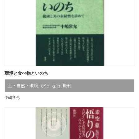
環境と食べ物といのち
土・自然・環境
,
か行
,
な行
,
既刊
中嶋常允