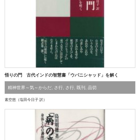
悟りの門 古代インドの智慧書「ウパニシャッド」を解く
精神世界～気～からだ
,
さ行
,
さ行
,
既刊
,
品切
素空慈（塩田今日子 訳）