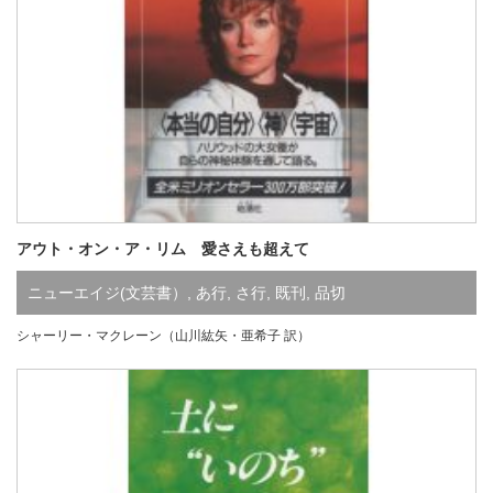
アウト・オン・ア・リム 愛さえも超えて
ニューエイジ(文芸書）
,
あ行
,
さ行
,
既刊
,
品切
シャーリー・マクレーン（山川紘矢・亜希子 訳）