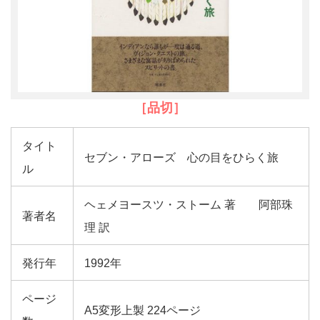
［品切］
タイト
セブン・アローズ 心の目をひらく旅
ル
ヘェメヨースツ・ストーム 著 阿部珠
著者名
理 訳
発行年
1992年
ページ
A5変形上製 224ページ