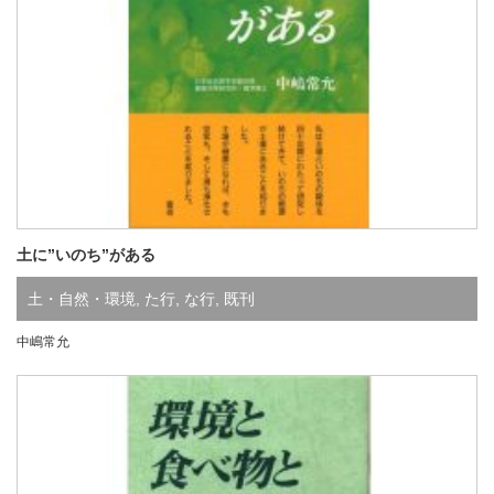
土に”いのち”がある
土・自然・環境
,
た行
,
な行
,
既刊
中嶋常允