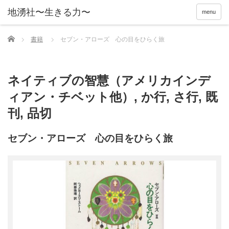
menu
Home
書籍
セブン・アローズ 心の目をひらく旅
ネイティブの智慧（アメリカインデ
ィアン・チベット他）
,
か行
,
さ行
,
既
刊
,
品切
セブン・アローズ 心の目をひらく旅