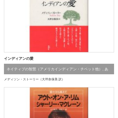
インディアンの愛
ネイティブの智慧（アメリカインディアン・チベット他）
,
あ
メディソン・ストーリー（大坪奈保美 訳）
行
,
さ行
,
ま行
,
既刊
,
品切