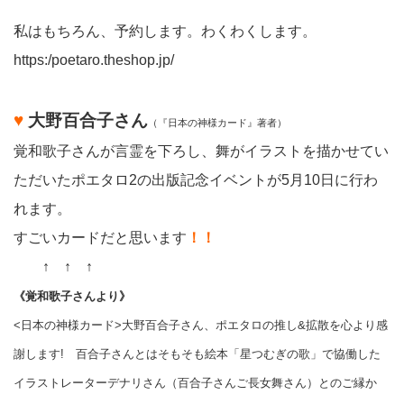
私はもちろん、予約します。わくわくします。
https:/poetaro.theshop.jp/
♥
大野百合子さん
（『日本の神様カード』著者）
覚和歌子さんが言霊を下ろし、舞がイラストを描かせてい
ただいたポエタロ2の出版記念イベントが5月10日に行わ
れます。
すごいカードだと思います
！！
・・
↑ ↑ ↑
《覚和歌子さんより》
<日本の神様カード>大野百合子さん、ポエタロの推し&拡散を心より感
謝します! 百合子さんとはそもそも絵本「星つむぎの歌」で協働した
イラストレーターデナリさん（百合子さんご長女舞さん）とのご縁か