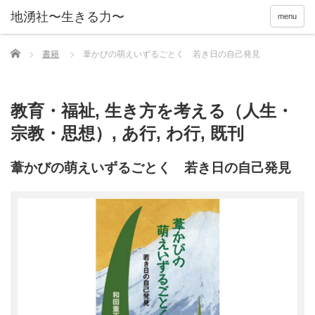
menu
Home
書籍
葦かびの萌えいずるごとく 若き日の自己発見
教育・福祉
,
生き方を考える（人生・
宗教・思想）
,
あ行
,
わ行
,
既刊
葦かびの萌えいずるごとく 若き日の自己発見