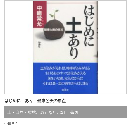
はじめに土あり 健康と美の原点
土・自然・環境
,
は行
,
な行
,
既刊
,
品切
中嶋常允