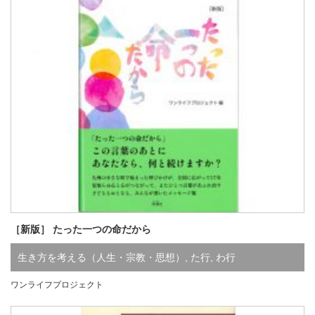
［新版］ たった一つの命だから
生き方を考える（人生・宗教・思想）
,
た行
,
わ行
ワンライフプロジェクト