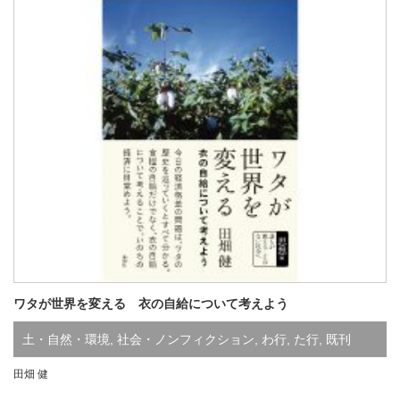
ワタが世界を変える 衣の自給について考えよう
土・自然・環境
,
社会・ノンフィクション
,
わ行
,
た行
,
既刊
田畑 健