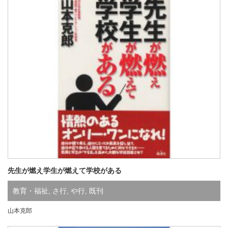
先生が燃え学生が燃えて学校がある
教育・福祉
,
さ行
,
や行
,
既刊
山本克郎