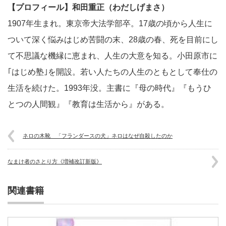
【プロフィール】和田重正（わだしげまさ）
1907年生まれ。東京帝大法学部卒。17歳の頃から人生に
ついて深く悩みはじめ苦闘の末、28歳の春、死を目前にし
て不思議な機縁に恵まれ、人生の大意を知る。小田原市に
｢はじめ塾｣を開設。若い人たちの人生のともとして奉仕の
生活を続けた。1993年没。主書に『母の時代』『もうひ
とつの人間観』『教育は生活から』がある。
ネロの木靴 「フランダースの犬」ネロはなぜ自殺したのか
なまけ者のさとり方《増補改訂新版》
関連書籍