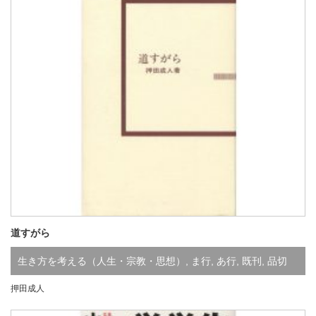
道すがら
生き方を考える（人生・宗教・思想）
,
ま行
,
あ行
,
既刊
,
品切
押田成人