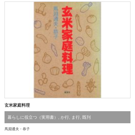
玄米家庭料理
暮らしに役立つ（実用書）
,
か行
,
ま行
,
既刊
馬淵通夫・恭子