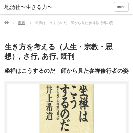
menu
Home
書籍
坐禅はこうするのだ 師から見た参禅修行者の姿
生き方を考える（人生・宗教・思
想）
,
さ行
,
あ行
,
既刊
坐禅はこうするのだ 師から見た参禅修行者の姿