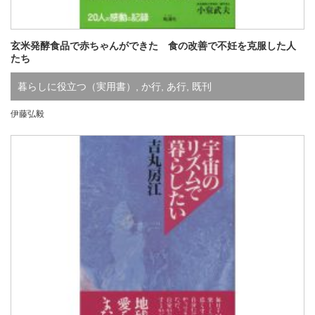
玄米発酵食品で赤ちゃんができた 食の改善で不妊を克服した人
たち
暮らしに役立つ（実用書）
,
か行
,
あ行
,
既刊
伊藤弘毅