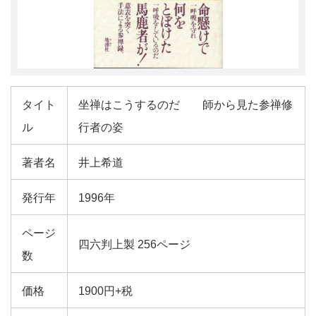
タイト
坐禅はこうするのだ 師から見た参禅修
ル
行者の姿
著者名
井上希道
発行年
1996年
ページ
四六判上製 256ページ
数
価格
1900円+税