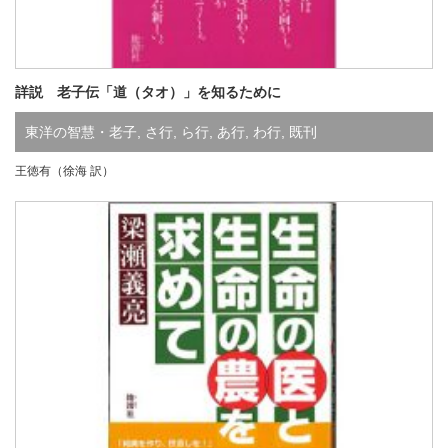
詳説 老子伝「道（タオ）」を知るために
東洋の智慧・老子
,
さ行
,
ら行
,
あ行
,
わ行
,
既刊
王徳有（徐海 訳）