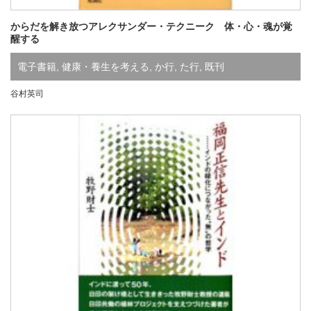
からだを解き放つアレクサンダー・テクニーク 体・心・魂が覚
醒する
電子書籍
,
健康・養生を考える
,
か行
,
た行
,
既刊
谷村英司