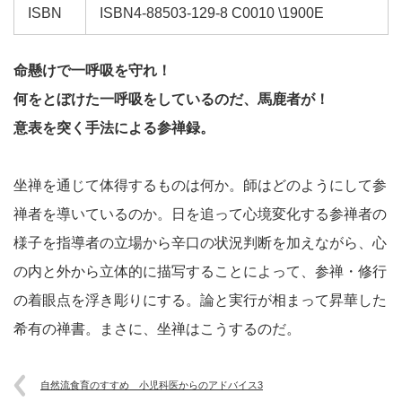
ISBN
ISBN4-88503-129-8 C0010 \1900E
命懸けで一呼吸を守れ！
何をとぼけた一呼吸をしているのだ、馬鹿者が！
意表を突く手法による参禅録。
坐禅を通じて体得するものは何か。師はどのようにして参
禅者を導いているのか。日を追って心境変化する参禅者の
様子を指導者の立場から辛口の状況判断を加えながら、心
の内と外から立体的に描写することによって、参禅・修行
の着眼点を浮き彫りにする。論と実行が相まって昇華した
希有の禅書。まさに、坐禅はこうするのだ。
自然流食育のすすめ 小児科医からのアドバイス3