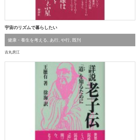
宇宙のリズムで暮らしたい
健康・養生を考える
,
あ行
,
や行
,
既刊
吉丸房江