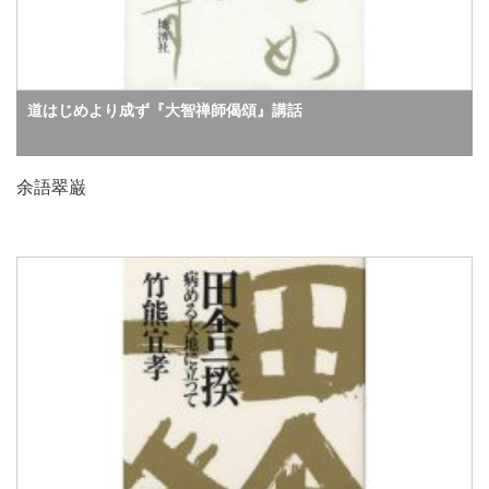
道はじめより成ず『大智禅師偈頌』講話
余語翠巌