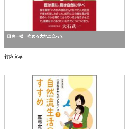
田舎一揆 病める大地に立って
竹熊宜孝