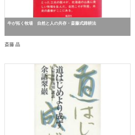
牛が拓く牧場 自然と人の共存・斎藤式蹄耕法
斎藤 晶