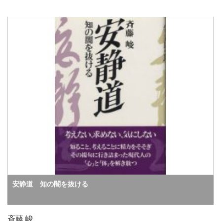
安静道 知の闇を抜ける
斉藤 峻