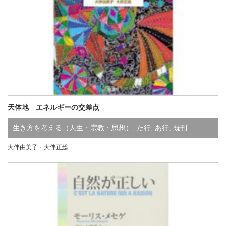
天体地 エネルギーの交差点
生き方を考える（人生・宗教・思想）
,
た行
,
あ行
,
既刊
大伴由美子・大伴正総