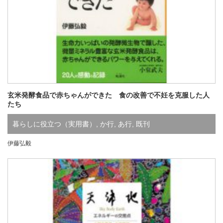
玄米発酵食品で赤ちゃんができた 食の改善で不妊を克服した人
たち
暮らしに役立つ（実用書）
,
か行
,
あ行
,
既刊
伊藤弘毅