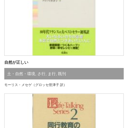
自然が正しい
土・自然・環境
,
さ行
,
ま行
,
既刊
モーリス・メセゲ（グロッセ世津子 訳）