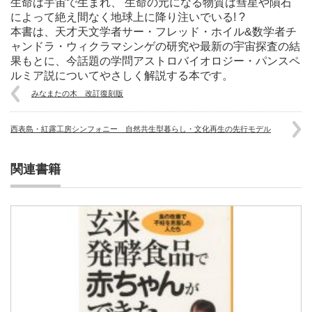
生命は宇宙で生まれ、 生命の元になる物質は彗星や隕石
によって絶え間なく地球上に降り注いでいる! ?
本書は、天才天文学者サー・フレッド・ホイル&数学者チ
ャンドラ・ウィクラマシンゲの研究や最新の宇宙探査の結
果もとに、今話題の学問アストロバイオロジー・パンスペ
ルミア説についてやさしく解説する本です。
みなまたの木 改訂復刻版
西表島・紅露工房シンフォニー 自然共生型暮らし・文化再生の先行モデル
関連書籍