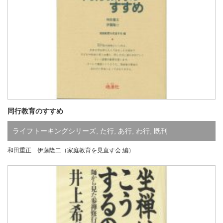
同行教育のすすめ
ライフトーキングシリーズ
,
た行
,
あ行
,
わ行
,
既刊
和田重正 伊藤隆二（家庭教育を見直す会 編）