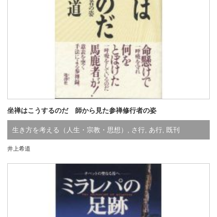
坐禅はこうするのだ 師から見た参禅修行者の姿
生き方を考える（人生・宗教・思想）
,
さ行
,
あ行
,
既刊
井上希道