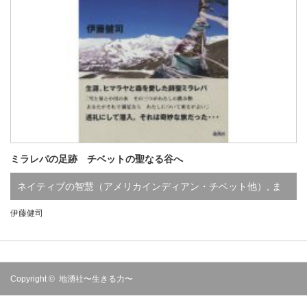
ミラレパの足跡 チベットの聖なる谷へ
ネイティブの智慧（アメリカインディアン・チベット他）
,
ま
伊藤健司
行
,
あ行
,
既刊
Copyright ©
地湧社〜生きる力〜