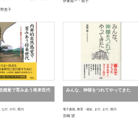
伊東裕一・裕子
弓野恵子
然感覚で育みあう将来世代
みんな、神様をつれてやってきた
,
な行
,
や行
,
既刊
電子書籍
,
教育・福祉
,
ま行
,
ま行
,
既刊
宮嶋 望