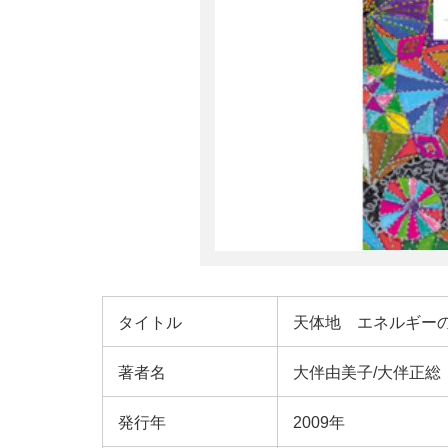
タイトル
天体地 エネルギー
著者名
大伴由美子/大伴正総
発行年
2009年