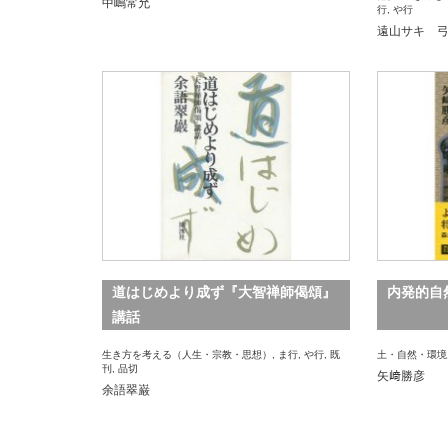
中嶋常允
行
,
や行
遠山サキ 
道はじめより成ず『大智禅師偈頌』
内発的自
講話
生き方を考える（人生・宗教・思想）
,
ま行
,
や行
,
既
土・自然・環境
刊
,
品切
矢﨑勝彦
余語翠巌