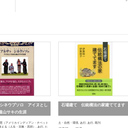
 シネウプソロ アイヌとし
石場建て 伝統構法の家建ててます
遠山サキの生涯
慧（アメリカインディアン・チベット
土・自然・環境
,
あ行
,
あ行
,
既刊
考える（人生・宗教・思想）
,
あ行
,
た