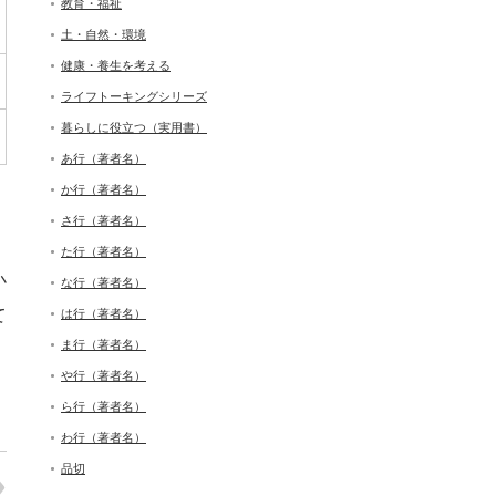
教育・福祉
土・自然・環境
健康・養生を考える
ライフトーキングシリーズ
暮らしに役立つ（実用書）
あ行（著者名）
か行（著者名）
さ行（著者名）
た行（著者名）
小
な行（著者名）
て
は行（著者名）
ま行（著者名）
、
や行（著者名）
ら行（著者名）
わ行（著者名）
品切