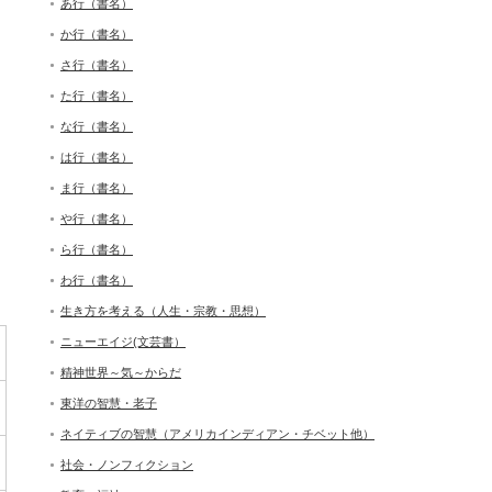
あ行（書名）
か行（書名）
さ行（書名）
た行（書名）
な行（書名）
は行（書名）
ま行（書名）
や行（書名）
ら行（書名）
わ行（書名）
生き方を考える（人生・宗教・思想）
ニューエイジ(文芸書）
精神世界～気～からだ
東洋の智慧・老子
ネイティブの智慧（アメリカインディアン・チベット他）
社会・ノンフィクション