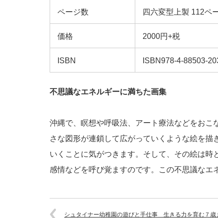
ページ数
四六変型上製 112ペ
価格
2000円+税
ISBN
ISBN978-4-88503-2
不思議なエネルギーに満ちた画集
沖縄で、瞑想や呼吸法、アート療法などをおこ
さな図形が連鎖して広がっていくような絵を描
いくことに気がつきます。そして、その絵は時
感情などを呼び覚ますのです。この不思議なエネ
シュタイナー幼稚園の遊びと手仕事 生きる力を育む７歳