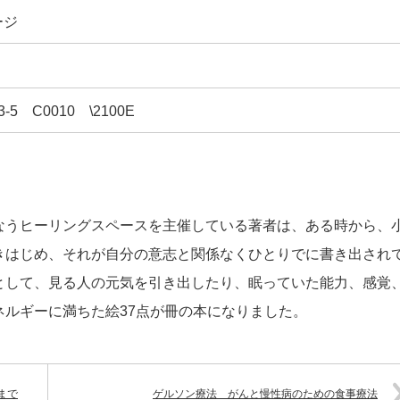
ージ
03-5 C0010 \2100E
なうヒーリングスペースを主催している著者は、ある時から、
きはじめ、それが自分の意志と関係なくひとりでに書き出され
として、見る人の元気を引き出したり、眠っていた能力、感覚
ルギーに満ちた絵37点が冊の本になりました。
まで
ゲルソン療法 がんと慢性病のための食事療法