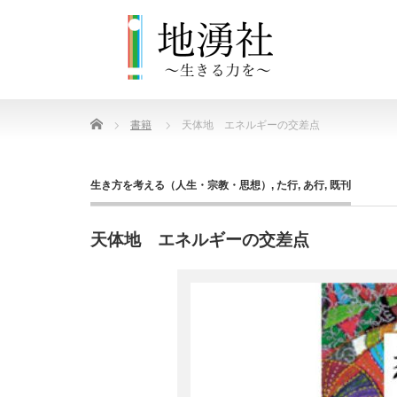
Home
書籍
天体地 エネルギーの交差点
生き方を考える（人生・宗教・思想）
,
た行
,
あ行
,
既刊
天体地 エネルギーの交差点