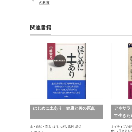
の教育
関連書籍
はじめに土あり 健康と美の原点
アネサラ
て生きた
土・自然・環境
,
は行
,
な行
,
既刊
,
品切
ネイティブの智
他）
,
生き方を