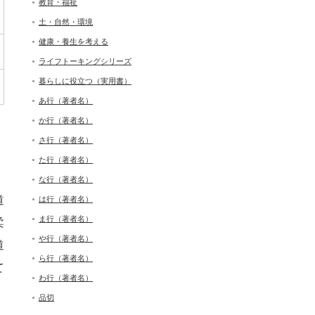
教育・福祉
土・自然・環境
健康・養生を考える
ライフトーキングシリーズ
暮らしに役立つ（実用書）
あ行（著者名）
か行（著者名）
さ行（著者名）
た行（著者名）
な行（著者名）
道
は行（著者名）
ま行（著者名）
柔
や行（著者名）
道
ら行（著者名）
て
わ行（著者名）
品切