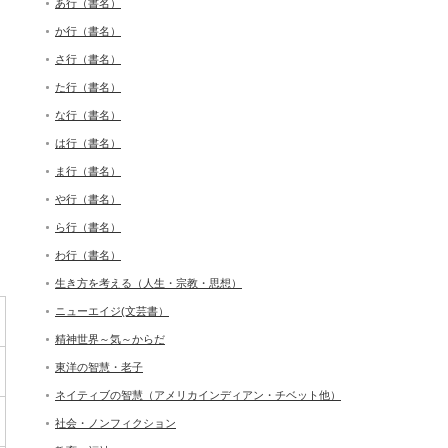
あ行（書名）
か行（書名）
さ行（書名）
た行（書名）
な行（書名）
は行（書名）
ま行（書名）
や行（書名）
ら行（書名）
わ行（書名）
生き方を考える（人生・宗教・思想）
ニューエイジ(文芸書）
精神世界～気～からだ
東洋の智慧・老子
ネイティブの智慧（アメリカインディアン・チベット他）
社会・ノンフィクション