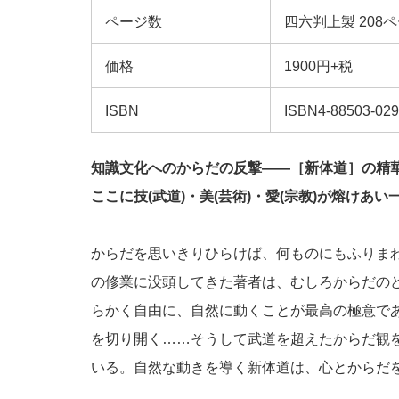
ページ数
四六判上製 208
価格
1900円+税
ISBN
ISBN4-88503-029
知識文化へのからだの反撃――［新体道］の精
ここに技(武道)・美(芸術)・愛(宗教)が熔けあ
からだを思いきりひらけば、何ものにもふりま
の修業に没頭してきた著者は、むしろからだの
らかく自由に、自然に動くことが最高の極意で
を切り開く……そうして武道を超えたからだ観
いる。自然な動きを導く新体道は、心とからだ