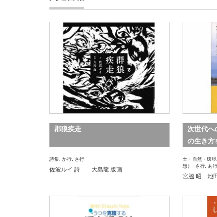
郡狼疾走
次世代へ
の生き方
詩集
,
か行
,
さ行
土・自然・環境
想）
,
さ行
,
あ
佐波ルイ 詩 大島龍 版画
宮脇 昭 池