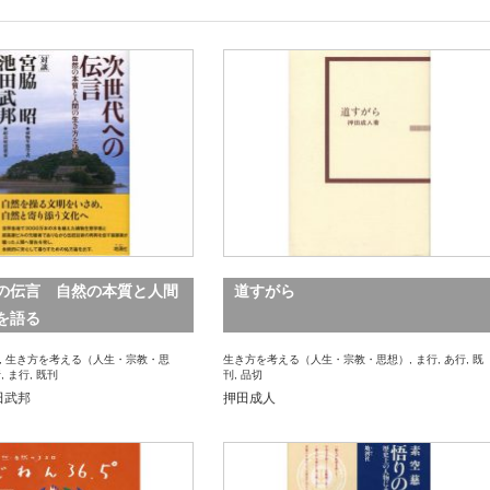
の伝言 自然の本質と人間
道すがら
を語る
,
生き方を考える（人生・宗教・思
生き方を考える（人生・宗教・思想）
,
ま行
,
あ行
,
既
行
,
ま行
,
既刊
刊
,
品切
田武邦
押田成人