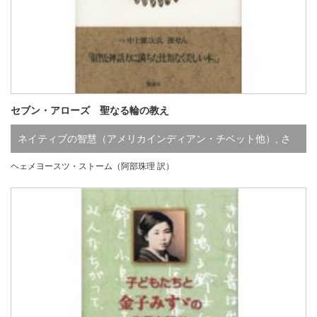
セブン・アローズ 聖なる輪の教え
ネイティブの智慧（アメリカインディアン・チベット他）
,
さ
ヘェメヨースツ・ストーム（阿部珠理 訳）
行
,
さ行
,
は行
,
既刊
,
品切