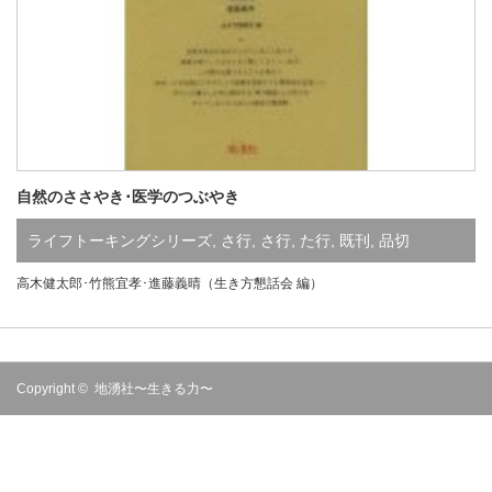
自然のささやき･医学のつぶやき
ライフトーキングシリーズ
,
さ行
,
さ行
,
た行
,
既刊
,
品切
高木健太郎･竹熊宜孝･進藤義晴（生き方懇話会 編）
Copyright ©
地湧社〜生きる力〜