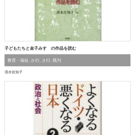
子どもたちと金子みすゞの作品を読む
教育・福祉
,
か行
,
さ行
,
既刊
清水佐知子