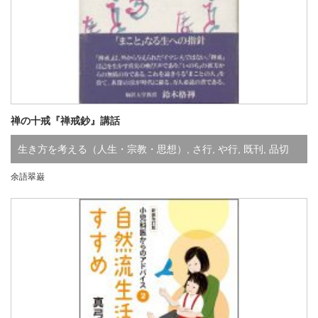
禅の十戒『禅戒鈔』講話
生き方を考える（人生・宗教・思想）
,
さ行
,
や行
,
既刊
,
品切
余語翠巌