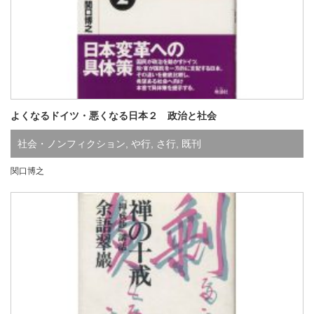
よくなるドイツ・悪くなる日本２ 政治と社会
社会・ノンフィクション
,
や行
,
さ行
,
既刊
関口博之