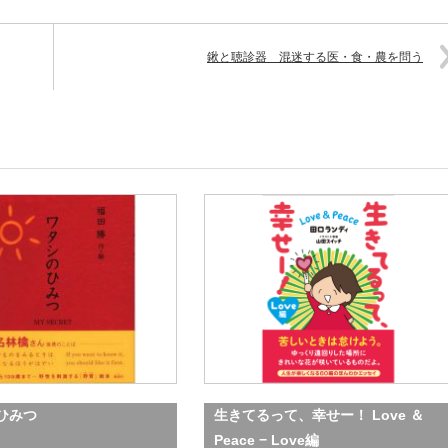
鍬と聴診器 混迷する医・食・農を問う
ひみつ
生きてるって、幸せー！ Love ＆
Peace − Love編