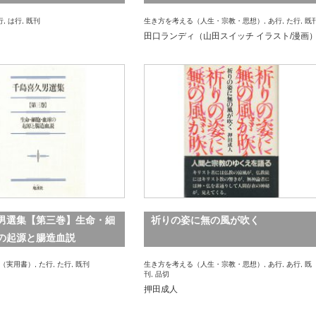
行
,
は行
,
既刊
生き方を考える（人生・宗教・思想）
,
あ行
,
た行
,
既
田口ランディ（山田スイッチ イラスト/漫画
男選集【第三巻】生命・細
祈りの姿に無の風が吹く
の起源と腸造血説
（実用書）
,
た行
,
た行
,
既刊
生き方を考える（人生・宗教・思想）
,
あ行
,
あ行
,
既
刊
,
品切
押田成人