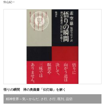
忰山紀一
悟りの瞬間 禅の奥義書「伝灯録」を解く
精神世界～気～からだ
,
さ行
,
さ行
,
既刊
,
品切