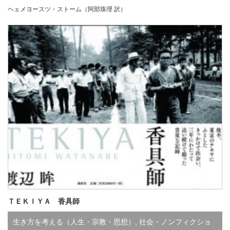
ヘェメヨースツ・ストーム（阿部珠理 訳）
行
,
さ行
,
既刊
,
品切
ＴＥＫＩＹＡ 香具師
生き方を考える（人生・宗教・思想）
,
社会・ノンフィクショ