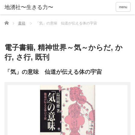
menu
Home
書籍
「気」の意味 仙道が伝える体の宇宙
電子書籍
,
精神世界～気～からだ
,
か
行
,
さ行
,
既刊
「気」の意味 仙道が伝える体の宇宙