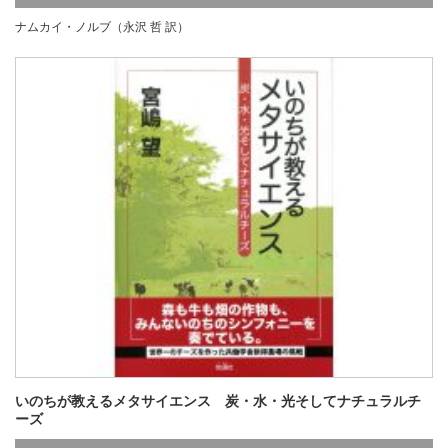
ナムカイ・ノルブ（永沢 哲 訳）
行
,
な行
,
既刊
,
品切
いのちが教えるメタサイエンス 炭・水・光そしてナチュラルチ
ーズ