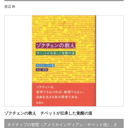
渡辺 眸
ン
,
た行
,
わ行
,
既刊
ゾクチェンの教え チベットが伝承した覚醒の道
ネイティブの智慧（アメリカインディアン・チベット他）
,
さ