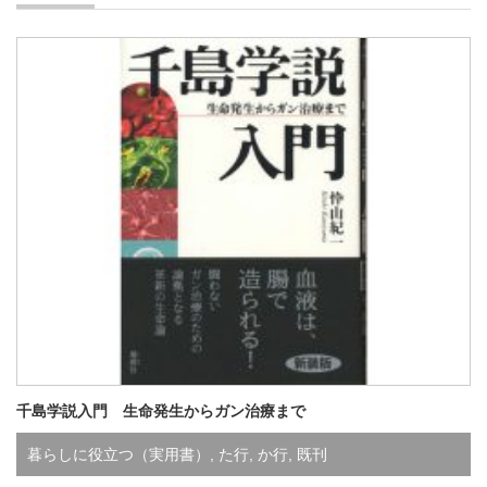
千島学説入門 生命発生からガン治療まで
暮らしに役立つ（実用書）
,
た行
,
か行
,
既刊