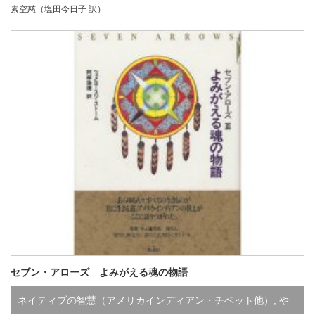
素空慈（塩田今日子 訳）
セブン・アローズ よみがえる魂の物語
ネイティブの智慧（アメリカインディアン・チベット他）
,
や