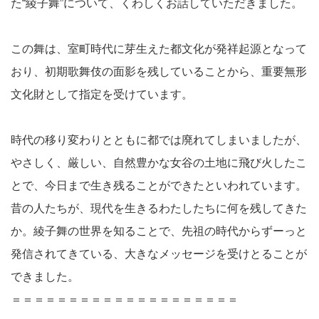
た“綾子舞”
について、くわしくお話していただきました。
この舞は、室町時代に芽生えた都文化が発祥起源となって
おり、初
期歌舞伎の面影を残していることから、重要無形
文化財として指定
を受けています。
時代の移り変わりとともに都では廃れてしまいましたが、
やさしく
、厳しい、自然豊かな女谷の土地に飛び火したこ
とで、今日まで生
き残ることができたといわれています。
昔の人たちが、現代を生きるわたしたちに何を残してきた
か。綾子
舞の世界を知ることで、先祖の時代からずーっと
発信されてきてい
る、大きなメッセージを受けとることが
できました。
＝＝＝＝＝＝＝＝＝＝＝＝＝＝＝＝＝＝＝＝