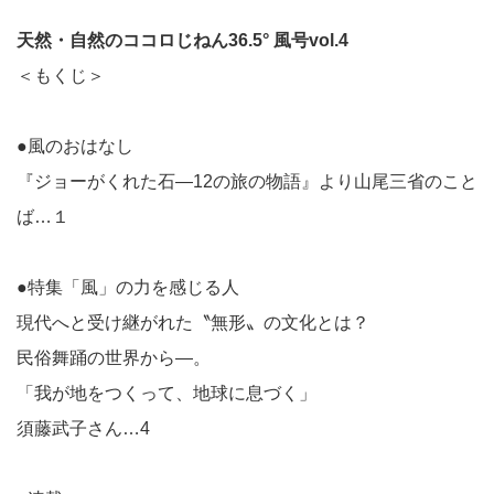
天然・自然のココロじねん36.5° 風号vol.4
＜もくじ＞
●風のおはなし
『ジョーがくれた石—12の旅の物語』より山尾三省のこと
ば…１
●特集「風」の力を感じる人
現代へと受け継がれた〝無形〟の文化とは？
民俗舞踊の世界から—。
「我が地をつくって、地球に息づく」
須藤武子さん…4