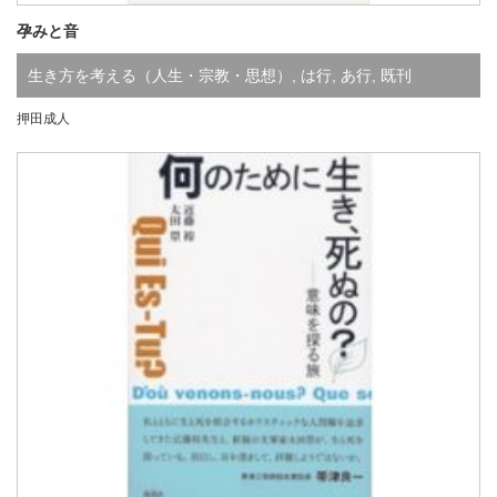
孕みと音
生き方を考える（人生・宗教・思想）
,
は行
,
あ行
,
既刊
押田成人