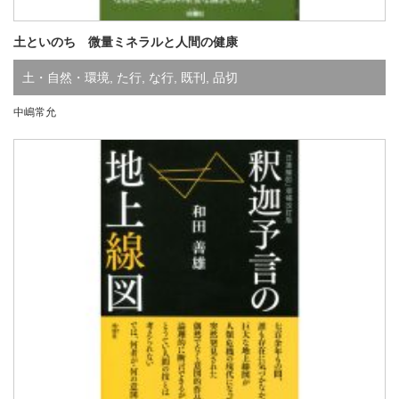
土といのち 微量ミネラルと人間の健康
土・自然・環境
,
た行
,
な行
,
既刊
,
品切
中嶋常允