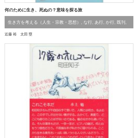
何のために生き、死ぬの？意味を探る旅
生き方を考える（人生・宗教・思想）
,
な行
,
あ行
,
か行
,
既刊
,
近藤 裕 太田 塁
品切