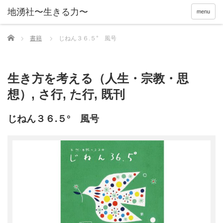
menu
Home
書籍
じねん３６.５° 風号
生き方を考える（人生・宗教・思
想）
,
さ行
,
た行
,
既刊
じねん３６.５° 風号