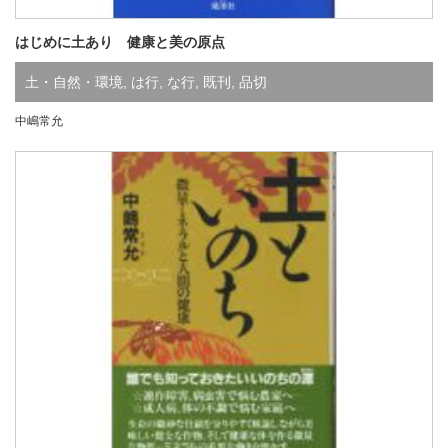
はじめに土あり 健康と美の原点
土・自然・環境
,
は行
,
な行
,
既刊
,
品切
中嶋常允