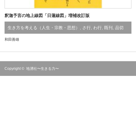
釈迦予言の地上線図「日蓮線図」増補改訂版
生き方を考える（人生・宗教・思想）
,
さ行
,
わ行
,
既刊
,
品切
和田善雄
Copyright ©
地湧社〜生きる力〜