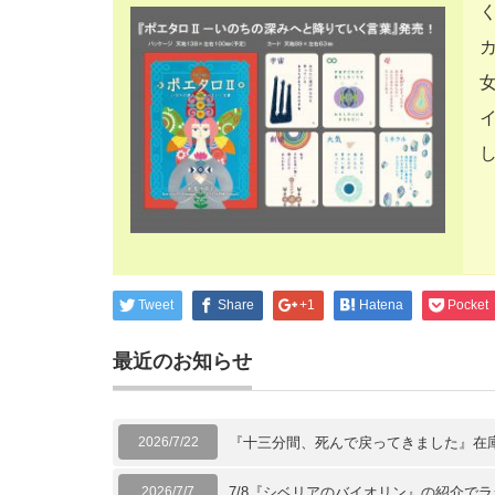
Tweet
Share
+1
Hatena
Pocket
最近のお知らせ
2026/7/22
『十三分間、死んで戻ってきました』在
2026/7/7
7/8『シベリアのバイオリン』の紹介で