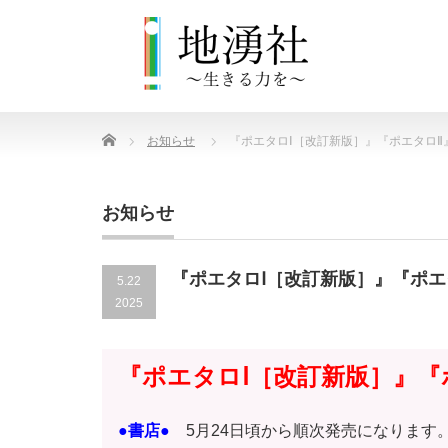
Home
お知らせ
『ポエタロⅠ［改訂新版］』『ポエタロ
お知らせ
『ポエタロⅠ［改訂新版］』『ポ
5.22
2025
『ポエタロⅠ［改訂新版］』『
●書店●
5月24日頃から順次発売になります